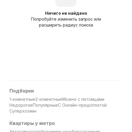
Ничего не найдено
Попробуйте изменить запрос или
расширить радиус поиска
Подборки
1-комнатные
2-комнатные
Можно с питомцами
Недорогие
Популярные
С Онлайн-предоплатой
Суперхозяин
Квартиры у метро
Автозаводская
Академия наук
Аэродромная