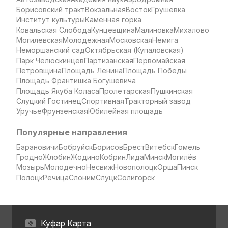
Борисовский тракт
Вокзальная
Восток
Грушевка
Институт культуры
Каменная горка
Ковальская Слобода
Кунцевщина
Малиновка
Михалово
Могилевская
Молодежная
Московская
Немига
Неморшанский сад
Октябрьская (Купаловская)
Парк Челюскинцев
Партизанская
Первомайская
Петровщина
Площадь Ленина
Площадь Победы
Площадь Франтишка Богушевича
Площадь Якуба Коласа
Пролетарская
Пушкинская
Слуцкий Гостинец
Спортивная
Тракторный завод
Уручье
Фрунзенская
Юбилейная площадь
Популярные направления
Барановичи
Бобруйск
Борисов
Брест
Витебск
Гомель
Гродно
Жлобин
Жодино
Кобрин
Лида
Минск
Могилёв
Мозырь
Молодечно
Несвиж
Новополоцк
Орша
Пинск
Полоцк
Речица
Слоним
Слуцк
Солигорск
Куфар Карта