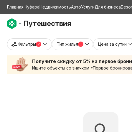
Главная Куфара
Недвижимость
Авто
Услуги
Для бизнеса
Безо
Путешествия
Фильтры
Тип жилья
Цена за сутки
2
1
Получите скидку от 5% на первое брон
Ищите объекты со значком «Первое бронирован