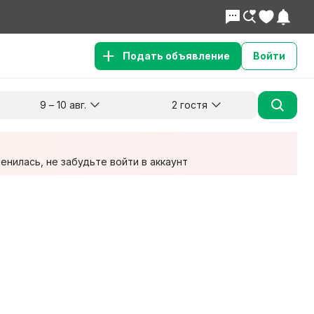
Подать объявление
Войти
9 – 10 авг.
2 гостя
Куда хотите поехать?
Гости
Заезд
Выезд
9 авг.
10 авг.
2 взрослых
нилась, не забудьте войти в аккаунт