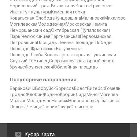
Борисовский тракт
Вокзальная
Восток
Грушевка
Институт культуры
Каменная горка
Ковальская Слобода
Кунцевщина
Малиновка
Михалово
Могилевская
Молодежная
Московская
Немига
Неморшанский сад
Октябрьская (Купаловская)
Парк Челюскинцев
Партизанская
Первомайская
Петровщина
Площадь Ленина
Площадь Победы
Площадь Франтишка Богушевича
Площадь Якуба Коласа
Пролетарская
Пушкинская
Слуцкий Гостинец
Спортивная
Тракторный завод
Уручье
Фрунзенская
Юбилейная площадь
Популярные направления
Барановичи
Бобруйск
Борисов
Брест
Витебск
Гомель
Гродно
Жлобин
Жодино
Кобрин
Лида
Минск
Могилёв
Мозырь
Молодечно
Несвиж
Новополоцк
Орша
Пинск
Полоцк
Речица
Слоним
Слуцк
Солигорск
Куфар Карта