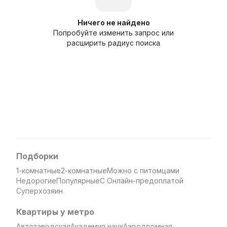
Ничего не найдено
Попробуйте изменить запрос или
расширить радиус поиска
Подборки
1-комнатные
2-комнатные
Можно с питомцами
Недорогие
Популярные
С Онлайн-предоплатой
Суперхозяин
Квартиры у метро
Автозаводская
Академия наук
Аэродромная