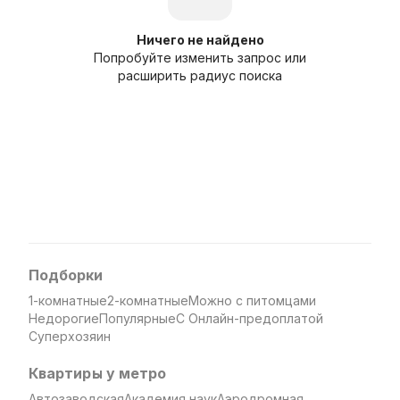
Ничего не найдено
Попробуйте изменить запрос или
расширить радиус поиска
Подборки
1-комнатные
2-комнатные
Можно с питомцами
Недорогие
Популярные
С Онлайн-предоплатой
Суперхозяин
Квартиры у метро
Автозаводская
Академия наук
Аэродромная