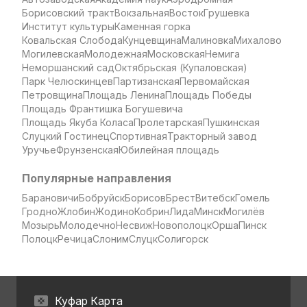
Борисовский тракт
Вокзальная
Восток
Грушевка
Институт культуры
Каменная горка
Ковальская Слобода
Кунцевщина
Малиновка
Михалово
Могилевская
Молодежная
Московская
Немига
Неморшанский сад
Октябрьская (Купаловская)
Парк Челюскинцев
Партизанская
Первомайская
Петровщина
Площадь Ленина
Площадь Победы
Площадь Франтишка Богушевича
Площадь Якуба Коласа
Пролетарская
Пушкинская
Слуцкий Гостинец
Спортивная
Тракторный завод
Уручье
Фрунзенская
Юбилейная площадь
Популярные направления
Барановичи
Бобруйск
Борисов
Брест
Витебск
Гомель
Гродно
Жлобин
Жодино
Кобрин
Лида
Минск
Могилёв
Мозырь
Молодечно
Несвиж
Новополоцк
Орша
Пинск
Полоцк
Речица
Слоним
Слуцк
Солигорск
Куфар Карта