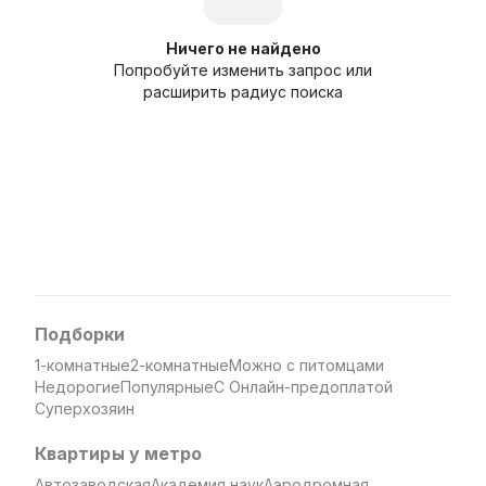
Ничего не найдено
Попробуйте изменить запрос или
расширить радиус поиска
Подборки
1-комнатные
2-комнатные
Можно с питомцами
Недорогие
Популярные
С Онлайн-предоплатой
Суперхозяин
Квартиры у метро
Автозаводская
Академия наук
Аэродромная