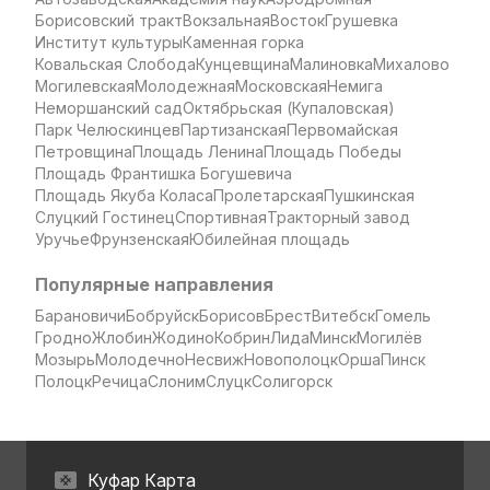
Борисовский тракт
Вокзальная
Восток
Грушевка
Институт культуры
Каменная горка
Ковальская Слобода
Кунцевщина
Малиновка
Михалово
Могилевская
Молодежная
Московская
Немига
Неморшанский сад
Октябрьская (Купаловская)
Парк Челюскинцев
Партизанская
Первомайская
Петровщина
Площадь Ленина
Площадь Победы
Площадь Франтишка Богушевича
Площадь Якуба Коласа
Пролетарская
Пушкинская
Слуцкий Гостинец
Спортивная
Тракторный завод
Уручье
Фрунзенская
Юбилейная площадь
Популярные направления
Барановичи
Бобруйск
Борисов
Брест
Витебск
Гомель
Гродно
Жлобин
Жодино
Кобрин
Лида
Минск
Могилёв
Мозырь
Молодечно
Несвиж
Новополоцк
Орша
Пинск
Полоцк
Речица
Слоним
Слуцк
Солигорск
Куфар Карта