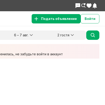
Подать объявление
Войти
6 – 7 авг.
2 гостя
Куда хотите поехать?
Гости
Заезд
Выезд
6 авг.
7 авг.
2 взрослых
нилась, не забудьте войти в аккаунт