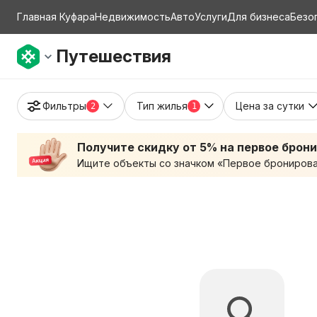
Главная Куфара
Недвижимость
Авто
Услуги
Для бизнеса
Безо
Путешествия
Фильтры
Тип жилья
Цена за сутки
2
1
Получите скидку от 5% на первое брон
Ищите объекты со значком «Первое бронирован