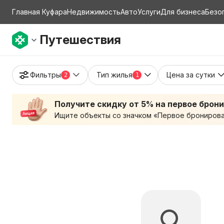
Главная Куфара
Недвижимость
Авто
Услуги
Для бизнеса
Безо
Путешествия
Фильтры
Тип жилья
Цена за сутки
2
1
Получите скидку от 5% на первое брон
Ищите объекты со значком «Первое бронирован