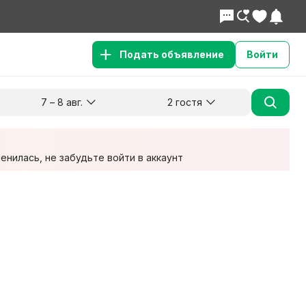
Подать объявление
Войти
7 – 8 авг.
2 гостя
Куда хотите поехать?
Гости
Заезд
Выезд
7 авг.
8 авг.
2 взрослых
нилась, не забудьте войти в аккаунт