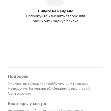
Ничего не найдено
Попробуйте изменить запрос или
расширить радиус поиска
Подборки
1-комнатные
2-комнатные
Можно с питомцами
Недорогие
Популярные
С Онлайн-предоплатой
Суперхозяин
Квартиры у метро
Автозаводская
Академия наук
Аэродромная