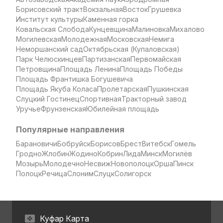
Борисовский тракт
Вокзальная
Восток
Грушевка
Институт культуры
Каменная горка
Ковальская Слобода
Кунцевщина
Малиновка
Михалово
Могилевская
Молодежная
Московская
Немига
Неморшанский сад
Октябрьская (Купаловская)
Парк Челюскинцев
Партизанская
Первомайская
Петровщина
Площадь Ленина
Площадь Победы
Площадь Франтишка Богушевича
Площадь Якуба Коласа
Пролетарская
Пушкинская
Слуцкий Гостинец
Спортивная
Тракторный завод
Уручье
Фрунзенская
Юбилейная площадь
Популярные направления
Барановичи
Бобруйск
Борисов
Брест
Витебск
Гомель
Гродно
Жлобин
Жодино
Кобрин
Лида
Минск
Могилёв
Мозырь
Молодечно
Несвиж
Новополоцк
Орша
Пинск
Полоцк
Речица
Слоним
Слуцк
Солигорск
Куфар Карта