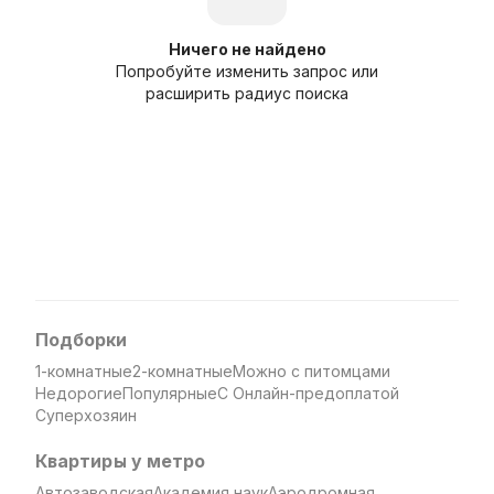
Ничего не найдено
Попробуйте изменить запрос или
расширить радиус поиска
Подборки
1-комнатные
2-комнатные
Можно с питомцами
Недорогие
Популярные
С Онлайн-предоплатой
Суперхозяин
Квартиры у метро
Автозаводская
Академия наук
Аэродромная