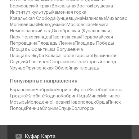
Борисовский тракт
Вокзальная
Восток
Грушевка
Институт культуры
Каменная горка
Ковальская Слобода
Кунцевщина
Малиновка
Михалово
Могилевская
Молодежная
Московская
Немига
Неморшанский сад
Октябрьская (Купаловская)
Парк Челюскинцев
Партизанская
Первомайская
Петровщина
Площадь Ленина
Площадь Победы
Площадь Франтишка Богушевича
Площадь Якуба Коласа
Пролетарская
Пушкинская
Слуцкий Гостинец
Спортивная
Тракторный завод
Уручье
Фрунзенская
Юбилейная площадь
Популярные направления
Барановичи
Бобруйск
Борисов
Брест
Витебск
Гомель
Гродно
Жлобин
Жодино
Кобрин
Лида
Минск
Могилёв
Мозырь
Молодечно
Несвиж
Новополоцк
Орша
Пинск
Полоцк
Речица
Слоним
Слуцк
Солигорск
Куфар Карта