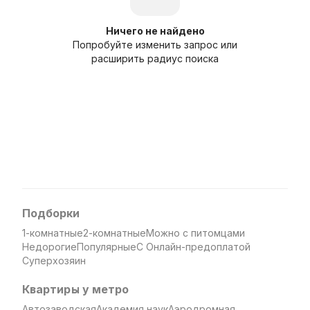
Ничего не найдено
Попробуйте изменить запрос или
расширить радиус поиска
Подборки
1-комнатные
2-комнатные
Можно с питомцами
Недорогие
Популярные
С Онлайн-предоплатой
Суперхозяин
Квартиры у метро
Автозаводская
Академия наук
Аэродромная