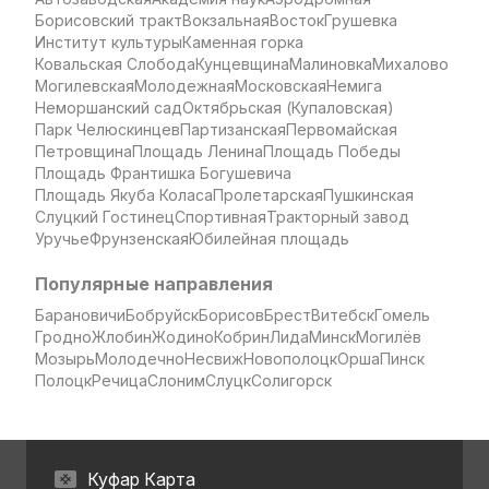
Борисовский тракт
Вокзальная
Восток
Грушевка
Институт культуры
Каменная горка
Ковальская Слобода
Кунцевщина
Малиновка
Михалово
Могилевская
Молодежная
Московская
Немига
Неморшанский сад
Октябрьская (Купаловская)
Парк Челюскинцев
Партизанская
Первомайская
Петровщина
Площадь Ленина
Площадь Победы
Площадь Франтишка Богушевича
Площадь Якуба Коласа
Пролетарская
Пушкинская
Слуцкий Гостинец
Спортивная
Тракторный завод
Уручье
Фрунзенская
Юбилейная площадь
Популярные направления
Барановичи
Бобруйск
Борисов
Брест
Витебск
Гомель
Гродно
Жлобин
Жодино
Кобрин
Лида
Минск
Могилёв
Мозырь
Молодечно
Несвиж
Новополоцк
Орша
Пинск
Полоцк
Речица
Слоним
Слуцк
Солигорск
Куфар Карта