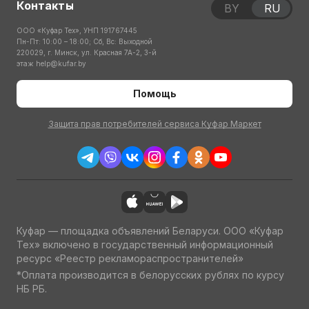
Контакты
BY
RU
ООО «Куфар Тех», УНП 191767445
Пн-Пт: 10:00 – 18:00; Сб, Вс: Выходной
220029, г. Минск, ул. Красная 7А-2, 3-й
этаж
help@kufar.by
Помощь
Защита прав потребителей сервиса Куфар Маркет
Куфар — площадка объявлений Беларуси. ООО «Куфар
Тех» включено в государственный информационный
ресурс «Реестр рекламораспространителей»
*Оплата производится в белорусских рублях по курсу
НБ РБ.