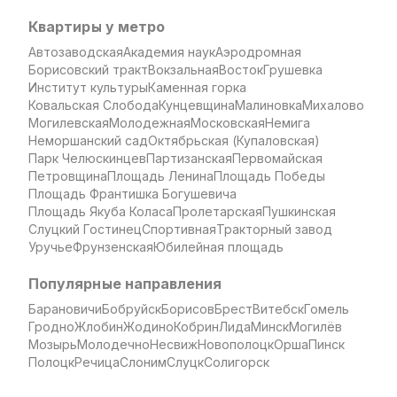
Квартиры у метро
Автозаводская
Академия наук
Аэродромная
Борисовский тракт
Вокзальная
Восток
Грушевка
Институт культуры
Каменная горка
Ковальская Слобода
Кунцевщина
Малиновка
Михалово
Могилевская
Молодежная
Московская
Немига
Неморшанский сад
Октябрьская (Купаловская)
Парк Челюскинцев
Партизанская
Первомайская
Петровщина
Площадь Ленина
Площадь Победы
Площадь Франтишка Богушевича
Площадь Якуба Коласа
Пролетарская
Пушкинская
Слуцкий Гостинец
Спортивная
Тракторный завод
Уручье
Фрунзенская
Юбилейная площадь
Популярные направления
Барановичи
Бобруйск
Борисов
Брест
Витебск
Гомель
Гродно
Жлобин
Жодино
Кобрин
Лида
Минск
Могилёв
Мозырь
Молодечно
Несвиж
Новополоцк
Орша
Пинск
Полоцк
Речица
Слоним
Слуцк
Солигорск