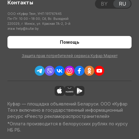
Контакты
BY
RU
ООО «Куфар Тех», УНП 191767445
Пн-Пт: 10:00 – 18:00; Сб, Вс: Выходной
220029, г. Минск, ул. Красная 7А-2, 3-й
этаж
help@kufar.by
Помощь
Защита прав потребителей сервиса Куфар Маркет
Куфар — площадка объявлений Беларуси. ООО «Куфар
Тех» включено в государственный информационный
ресурс «Реестр рекламораспространителей»
*Оплата производится в белорусских рублях по курсу
НБ РБ.