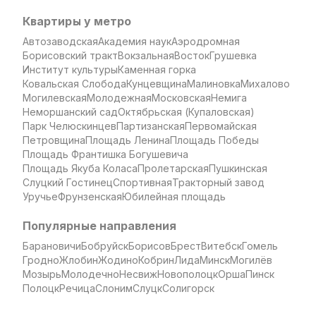
Квартиры у метро
Автозаводская
Академия наук
Аэродромная
Борисовский тракт
Вокзальная
Восток
Грушевка
Институт культуры
Каменная горка
Ковальская Слобода
Кунцевщина
Малиновка
Михалово
Могилевская
Молодежная
Московская
Немига
Неморшанский сад
Октябрьская (Купаловская)
Парк Челюскинцев
Партизанская
Первомайская
Петровщина
Площадь Ленина
Площадь Победы
Площадь Франтишка Богушевича
Площадь Якуба Коласа
Пролетарская
Пушкинская
Слуцкий Гостинец
Спортивная
Тракторный завод
Уручье
Фрунзенская
Юбилейная площадь
Популярные направления
Барановичи
Бобруйск
Борисов
Брест
Витебск
Гомель
Гродно
Жлобин
Жодино
Кобрин
Лида
Минск
Могилёв
Мозырь
Молодечно
Несвиж
Новополоцк
Орша
Пинск
Полоцк
Речица
Слоним
Слуцк
Солигорск