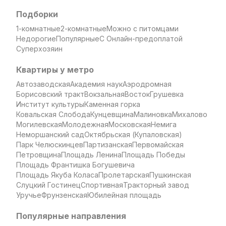
Подборки
1-комнатные
2-комнатные
Можно с питомцами
Недорогие
Популярные
С Онлайн-предоплатой
Суперхозяин
Квартиры у метро
Автозаводская
Академия наук
Аэродромная
Борисовский тракт
Вокзальная
Восток
Грушевка
Институт культуры
Каменная горка
Ковальская Слобода
Кунцевщина
Малиновка
Михалово
Могилевская
Молодежная
Московская
Немига
Неморшанский сад
Октябрьская (Купаловская)
Парк Челюскинцев
Партизанская
Первомайская
Петровщина
Площадь Ленина
Площадь Победы
Площадь Франтишка Богушевича
Площадь Якуба Коласа
Пролетарская
Пушкинская
Слуцкий Гостинец
Спортивная
Тракторный завод
Уручье
Фрунзенская
Юбилейная площадь
Популярные направления