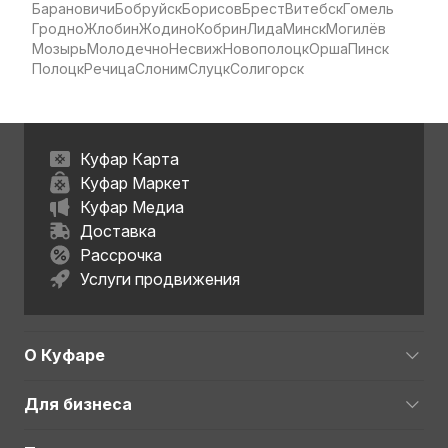
Барановичи
Бобруйск
Борисов
Брест
Витебск
Гомель
Гродно
Жлобин
Жодино
Кобрин
Лида
Минск
Могилёв
Мозырь
Молодечно
Несвиж
Новополоцк
Орша
Пинск
Полоцк
Речица
Слоним
Слуцк
Солигорск
Куфар Карта
Куфар Маркет
Куфар Медиа
Доставка
Рассрочка
Услуги продвижения
О Куфаре
Для бизнеса