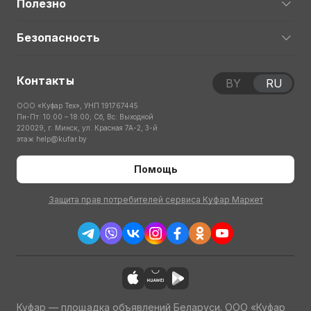
Полезно
Безопасность
Контакты
BY
RU
ООО «Куфар Тех», УНП 191767445
Пн-Пт: 10:00 – 18:00; Сб, Вс: Выходной
220029, г. Минск, ул. Красная 7А-2, 3-й
этаж
help@kufar.by
Помощь
Защита прав потребителей сервиса Куфар Маркет
Куфар — площадка объявлений Беларуси. ООО «Куфар