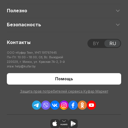
Полезно
Безопасность
Контакты
BY
RU
ООО «Куфар Тех», УНП 191767445
Пн-Пт: 10:00 – 18:00; Сб, Вс: Выходной
220029, г. Минск, ул. Красная 7А-2, 3-й
этаж
help@kufar.by
Помощь
Защита прав потребителей сервиса Куфар Маркет