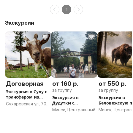
1
Экскурсии
Договорная
от 160 р.
от 550 р.
за группу
за группу
Экскурсия в Сулу с
трансфером из
Экскурсия в
Экскурсия в
Минска
Дудутки с
Беловежскую 
Сухаревская ул, 70,
трансфером из
с трансфером и
Минск
Минск, Центральный
Минск, Централ
Минска
Минска