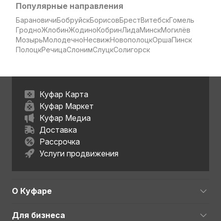
Популярные направления
Барановичи
Бобруйск
Борисов
Брест
Витебск
Гомель
Гродно
Жлобин
Жодино
Кобрин
Лида
Минск
Могилёв
Мозырь
Молодечно
Несвиж
Новополоцк
Орша
Пинск
Полоцк
Речица
Слоним
Слуцк
Солигорск
Куфар Карта
Куфар Маркет
Куфар Медиа
Доставка
Рассрочка
Услуги продвижения
О Куфаре
Для бизнеса