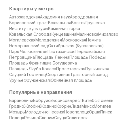
Квартиры у метро
Автозаводская
Академия наук
Аэродромная
Борисовский тракт
Вокзальная
Восток
Грушевка
Институт культуры
Каменная горка
Ковальская Слобода
Кунцевщина
Малиновка
Михалово
Могилевская
Молодежная
Московская
Немига
Неморшанский сад
Октябрьская (Купаловская)
Парк Челюскинцев
Партизанская
Первомайская
Петровщина
Площадь Ленина
Площадь Победы
Площадь Франтишка Богушевича
Площадь Якуба Коласа
Пролетарская
Пушкинская
Слуцкий Гостинец
Спортивная
Тракторный завод
Уручье
Фрунзенская
Юбилейная площадь
Популярные направления
Барановичи
Бобруйск
Борисов
Брест
Витебск
Гомель
Гродно
Жлобин
Жодино
Кобрин
Лида
Минск
Могилёв
Мозырь
Молодечно
Несвиж
Новополоцк
Орша
Пинск
Полоцк
Речица
Слоним
Слуцк
Солигорск