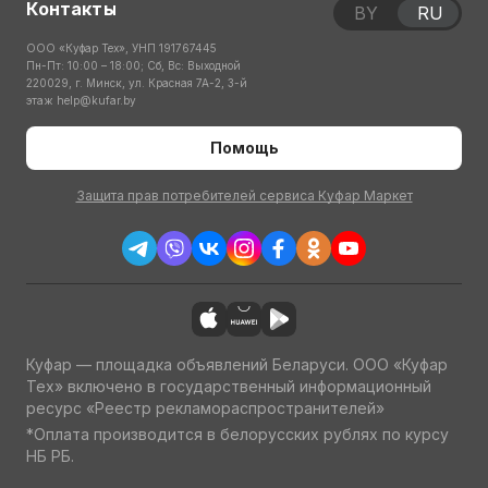
Контакты
BY
RU
ООО «Куфар Тех», УНП 191767445
Пн-Пт: 10:00 – 18:00; Сб, Вс: Выходной
220029, г. Минск, ул. Красная 7А-2, 3-й
этаж
help@kufar.by
Помощь
Защита прав потребителей сервиса Куфар Маркет
Куфар — площадка объявлений Беларуси. ООО «Куфар
Тех» включено в государственный информационный
ресурс «Реестр рекламораспространителей»
*Оплата производится в белорусских рублях по курсу
НБ РБ.