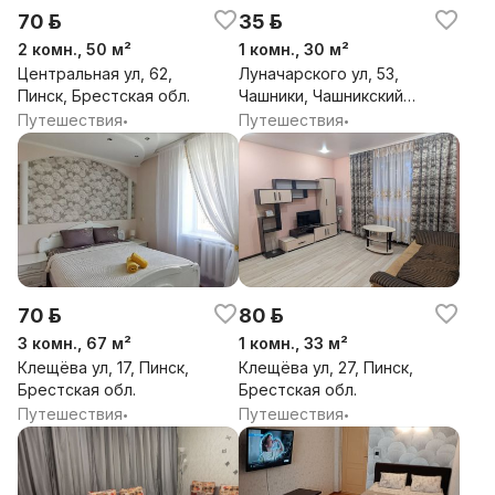
70 р.
35 р.
2 комн., 50 м²
1 комн., 30 м²
Центральная ул, 62,
Луначарского ул, 53,
Пинск, Брестская обл.
Чашники, Чашникский
район, Витебская обл.
Путешествия
Путешествия
•
•
70 р.
80 р.
3 комн., 67 м²
1 комн., 33 м²
Клещёва ул, 17, Пинск,
Клещёва ул, 27, Пинск,
Брестская обл.
Брестская обл.
Путешествия
Путешествия
•
•