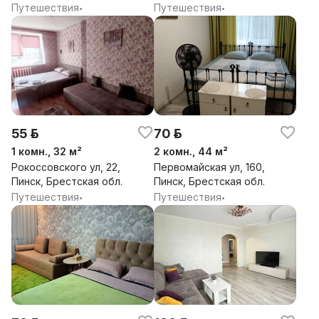
Гомельская обл.
Путешествия
Путешествия
•
•
55 р.
70 р.
1 комн., 32 м²
2 комн., 44 м²
Рокоссовского ул, 22,
Первомайская ул, 160,
Пинск, Брестская обл.
Пинск, Брестская обл.
Путешествия
Путешествия
•
•