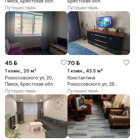
Пинск, Брестская обл.
Брестская обл.
Путешествия
Путешествия
•
•
45 р.
70 р.
1 комн., 20 м²
1 комн., 43.5 м²
Рокоссовского ул, 20,
Константина
Пинск, Брестская обл.
Рокоссовского ул, 26В,
Пинск, Брестская обл.
Путешествия
Путешествия
•
•