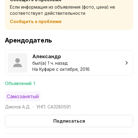
Если информация из объявления (фото, цена) не
Комфортный домик на 2–4 человека (25 м², 1
соответствует действительности
спальня).
Сообщить о проблеме
Баня — отличное место для расслабления после
прогулок и дороги.
Арендодатель
Зона барбекю — идеальна для вечеров с шашлыками
Александр
и отдыха на свежем воздухе.
был(а) 1 ч. назад
На Куфаре с октября, 2016
Живописная территория: лес, природа, тишина —
всё, чтобы перезагрузиться и приятно провести
Объявлений: 1
время.
Самозанятый
Удобства для комфортного проживания: стиральная
Диклов А.Д.
УНП: CA3280591
•
машина, телевизор и всё необходимое.
Подписаться
Для кого подходит: