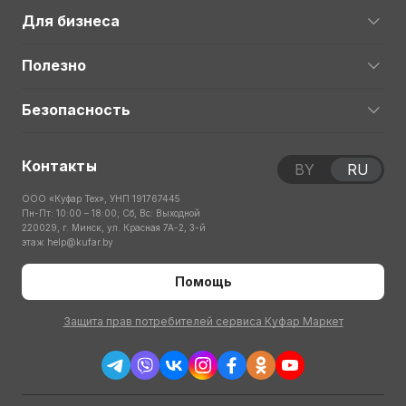
Для бизнеса
Полезно
Безопасность
Контакты
BY
RU
ООО «Куфар Тех», УНП 191767445
Пн-Пт: 10:00 – 18:00; Сб, Вс: Выходной
220029, г. Минск, ул. Красная 7А-2, 3-й
этаж
help@kufar.by
Помощь
Защита прав потребителей сервиса Куфар Маркет