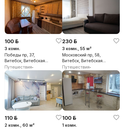
100 р.
230 р.
3 комн.
3 комн., 55 м²
Победы пр, 37,
Московский пр, 58,
Витебск, Витебская
Витебск, Витебская
обл.
обл.
Путешествия
Путешествия
•
•
110 р.
100 р.
2 комн., 60 м²
1 комн.