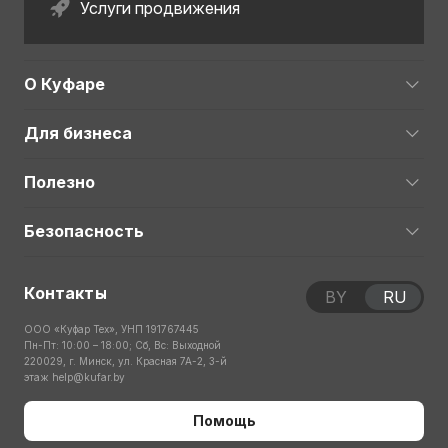
Услуги продвижения
О Куфаре
Для бизнеса
Полезно
Безопасность
Контакты
BY
RU
ООО «Куфар Тех», УНП 191767445
Пн-Пт: 10:00 – 18:00; Сб, Вс: Выходной
220029, г. Минск, ул. Красная 7А-2, 3-й
этаж
help@kufar.by
Помощь