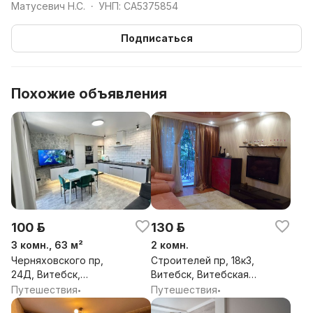
Матусевич Н.С.
УНП: CA5375854
•
Подписаться
Похожие объявления
100 р.
130 р.
3 комн., 63 м²
2 комн.
Черняховского пр,
Строителей пр, 18к3,
24Д, Витебск,
Витебск, Витебская
Витебская обл.
обл.
Путешествия
Путешествия
•
•