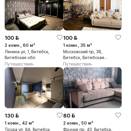
100 р.
100 р.
2 комн., 60 м²
1 комн., 35 м²
Ленина ул, 1, Витебск,
Московский пр, 38,
Витебская обл.
Витебск, Витебская
обл.
Путешествия
Путешествия
•
•
130 р.
80 р.
1 комн., 42 м²
2 комн., 50 м²
Труда ул, 8А, Витебск,
Фрунзе пр, 43, Витебск,