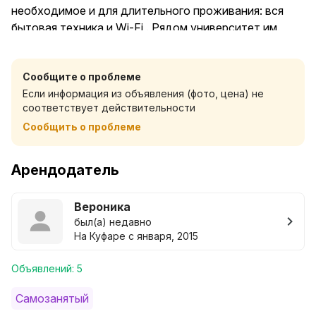
необходимое и для длительного проживания: вся
бытовая техника и Wi-Fi . Рядом университет им.
Машерова, Технологический университет,
супермаркет «Витебские продукты», ресторан-
Сообщите о проблеме
боулинг "Город", ресторан-пивоварня «Лямус», кафе
Если информация из объявления (фото, цена) не
быстрого питания «Батькова хата», столовая,
соответствует действительности
теннисный корт, бассейн, стоматология, банк, рынок,
Сообщить о проблеме
платная автостоянка. В указанную стоимость
входит по 1 комплекту постельного на 2 человека. За
дополнительное постельное нужно доплачивать по
Арендодатель
30 р за комплект ( в случае, если все спят по
одному). Квартира не сдаётся шумным компаниям и
Вероника
для : вечеринок,дней рождения. Для заселения при
был(а) недавно
себе обязательно наличие паспорта,или прав,или
На Куфаре с января, 2015
фото документов, удостоверяющий личность.
Возможно при заселении лиц до 25 лет понадобится
Объявлений: 5
залог.
Самозанятый