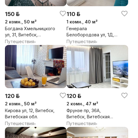
150 р.
110 р.
2 комн., 50 м²
1 комн., 40 м²
Богдана Хмельницкого
Генерала
ул, 31, Витебск,
Белобородова ул, 1Д,
Витебская обл.
Витебск, Витебская
Путешествия
Путешествия
•
•
обл.
120 р.
120 р.
2 комн., 50 м²
2 комн., 47 м²
Кирова ул, 12, Витебск,
Фрунзе пр, 36А,
Витебская обл.
Витебск, Витебская
обл.
Путешествия
Путешествия
•
•