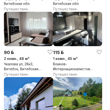
Витебская обл.
Витебская обл.
Путешествия
Путешествия
•
•
90 р.
115 р.
2 комн., 48 м²
1 комн., 45 м²
Чкалова ул, 28к3,
Воинов-
Витебск, Витебская
Интернационалистов
обл.
ул, 7, Витебск,
Путешествия
Путешествия
•
•
Витебская обл.