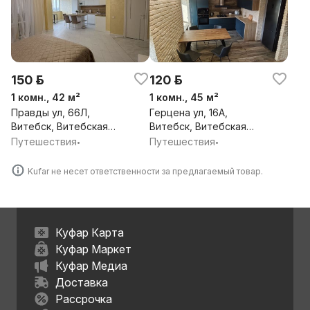
150 р.
120 р.
1 комн., 42 м²
1 комн., 45 м²
Правды ул, 66Л,
Герцена ул, 16А,
Витебск, Витебская
Витебск, Витебская
обл.
обл.
Путешествия
Путешествия
•
•
Kufar не несет ответственности за предлагаемый товар.
Куфар Карта
Куфар Маркет
Куфар Медиа
Доставка
Рассрочка