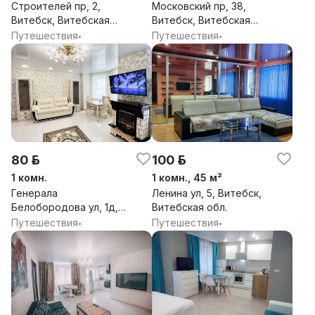
Строителей пр, 2,
Московский пр, 38,
Витебск, Витебская
Витебск, Витебская
обл.
обл.
Путешествия
Путешествия
•
•
80 р.
100 р.
1 комн.
1 комн., 45 м²
Генерала
Ленина ул, 5, Витебск,
Белобородова ул, 1д,
Витебская обл.
Витебск, Витебская
Путешествия
Путешествия
•
•
обл.