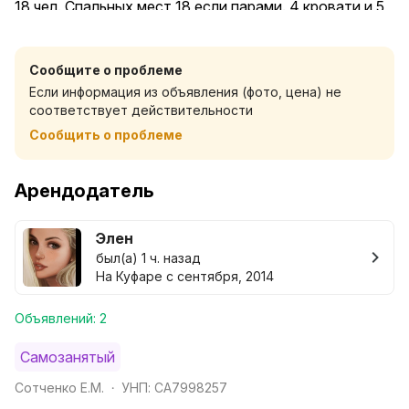
18 чел. Спальных мест 18 если парами. 4 кровати и 5
диванов. Очень большой зал на 1 м этаже для
отдыха в кругу семьи и друзей…Кухня
Сообщите о проблеме
оборудованная эл чайником, микроволновой печью,
Если информация из объявления (фото, цена) не
электро плитой и посудой. Дом подходит для
соответствует действительности
компании или командировочных. На долгий срок
Сообщить о проблеме
скидки. Дом подходит для проживания и тихого
отдыха на природе !. Не для вечеринок! Бронь по
предоплате
Арендодатель
Элен
был(а) 1 ч. назад
На Куфаре с сентября, 2014
Объявлений: 2
Самозанятый
Сотченко Е.М.
УНП: CA7998257
•