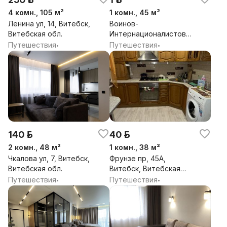
4 комн., 105 м²
1 комн., 45 м²
Ленина ул, 14, Витебск,
Воинов-
Витебская обл.
Интернационалистов
ул, 7, Витебск,
Путешествия
Путешествия
•
•
Витебская обл.
140 р.
40 р.
2 комн., 48 м²
1 комн., 38 м²
Чкалова ул, 7, Витебск,
Фрунзе пр, 45А,
Витебская обл.
Витебск, Витебская
обл.
Путешествия
Путешествия
•
•