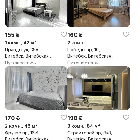
155 р.
160 р.
1 комн., 42 м²
2 комн.
Правды ул, 35А,
Победы пр, 10,
Витебск, Витебская
Витебск, Витебская
обл.
обл.
Путешествия
Путешествия
•
•
170 р.
198 р.
2 комн., 48 м²
3 комн., 84 м²
Фрунзе пр, 16к1,
Строителей пр, 8к3,
Витебск, Витебская
Витебск, Витебская