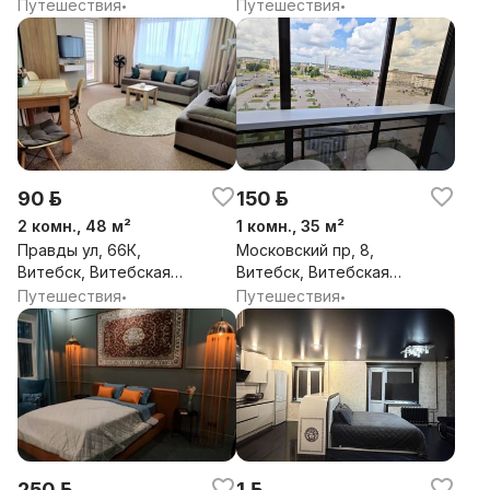
обл.
ул, 4, Витебск,
Путешествия
Путешествия
•
•
Витебская обл.
90 р.
150 р.
2 комн., 48 м²
1 комн., 35 м²
Правды ул, 66К,
Московский пр, 8,
Витебск, Витебская
Витебск, Витебская
обл.
обл.
Путешествия
Путешествия
•
•
250 р.
1 р.