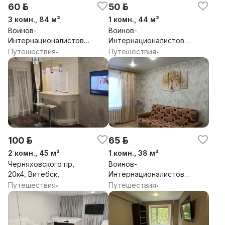
60 р.
50 р.
3 комн., 84 м²
1 комн., 44 м²
Воинов-
Воинов-
Интернационалистов
Интернационалистов
ул, 14, Витебск,
ул, 32к2, Витебск,
Путешествия
Путешествия
•
•
Витебская обл.
Витебская обл.
100 р.
65 р.
2 комн., 45 м²
1 комн., 38 м²
Черняховского пр,
Воинов-
20к4, Витебск,
Интернационалистов
Витебская обл.
ул, 15, Витебск,
Путешествия
Путешествия
•
•
Витебская обл.