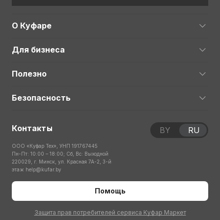
О Куфаре
Для бизнеса
Полезно
Безопасность
Контакты
BY
RU
ООО «Куфар Тех», УНП 191767445
Пн-Пт: 10:00 – 18:00; Сб, Вс: Выходной
220029, г. Минск, ул. Красная 7А-2, 3-й
этаж
help@kufar.by
Помощь
Защита прав потребителей сервиса Куфар Маркет