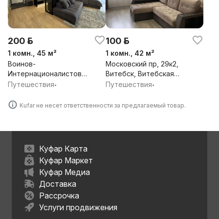
200 р.
100 р.
1 комн., 45 м²
1 комн., 42 м²
Воинов-
Московский пр, 29к2,
Интернационалистов
Витебск, Витебская
ул, 4, Витебск,
обл.
Путешествия
Путешествия
•
•
Витебская обл.
Kufar не несет ответственности за предлагаемый товар.
Куфар Карта
Куфар Маркет
Куфар Медиа
Доставка
Рассрочка
Услуги продвижения