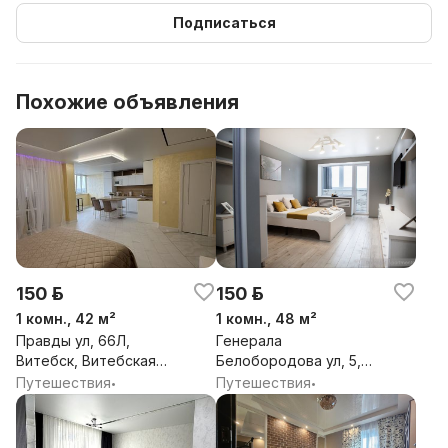
Подписаться
Похожие объявления
150 р.
150 р.
1 комн., 42 м²
1 комн., 48 м²
Правды ул, 66Л,
Генерала
Витебск, Витебская
Белобородова ул, 5,
обл.
Витебск, Витебская
Путешествия
Путешествия
•
•
обл.