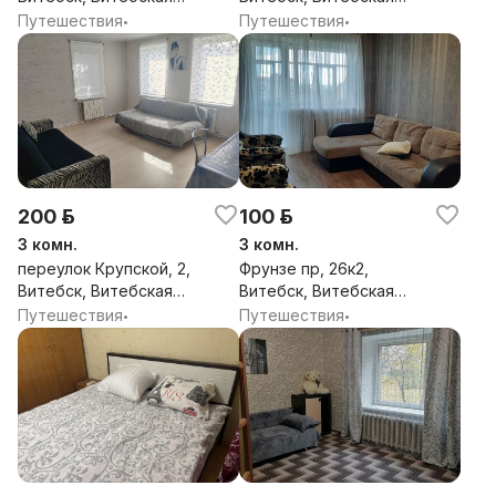
обл.
обл.
Путешествия
Путешествия
•
•
200 р.
100 р.
3 комн.
3 комн.
переулок Крупской, 2,
Фрунзе пр, 26к2,
Витебск, Витебская
Витебск, Витебская
обл.
обл.
Путешествия
Путешествия
•
•