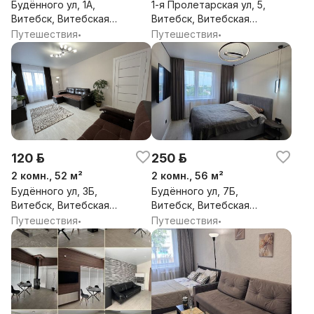
Будённого ул, 1А,
1-я Пролетарская ул, 5,
Витебск, Витебская
Витебск, Витебская
обл.
обл.
Путешествия
Путешествия
•
•
120 р.
250 р.
2 комн., 52 м²
2 комн., 56 м²
Будённого ул, 3Б,
Будённого ул, 7Б,
Витебск, Витебская
Витебск, Витебская
обл.
обл.
Путешествия
Путешествия
•
•