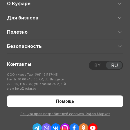
О Куфаре
Для бизнеса
Полезно
Безопасность
Контакты
BY
RU
ООО «Куфар Тех», УНП 191767445
Пн-Пт: 10:00 – 18:00; Сб, Вс: Выходной
220029, г. Минск, ул. Красная 7А-2, 3-й
этаж
help@kufar.by
Помощь
Защита прав потребителей сервиса Куфар Маркет