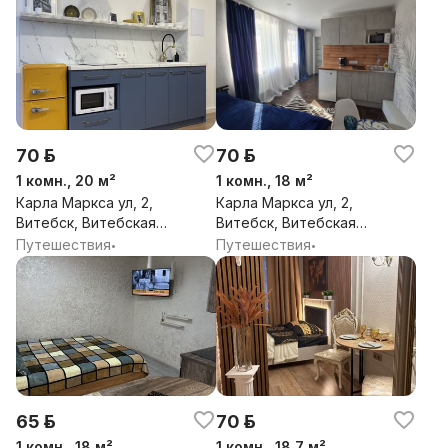
70 р.
70 р.
1 комн., 20 м²
1 комн., 18 м²
Карла Маркса ул, 2,
Карла Маркса ул, 2,
Витебск, Витебская
Витебск, Витебская
обл.
обл.
Путешествия
Путешествия
•
•
65 р.
70 р.
1 комн., 18 м²
1 комн., 18.7 м²