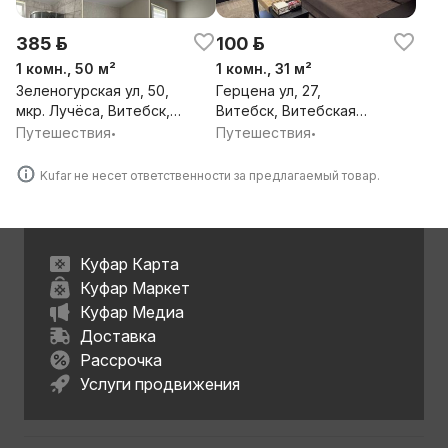
385 р.
100 р.
1 комн., 50 м²
1 комн., 31 м²
Зеленогурская ул, 50,
Герцена ул, 27,
мкр. Лучёса, Витебск,
Витебск, Витебская
Витебская обл.
обл.
Путешествия
Путешествия
•
•
Kufar не несет ответственности за предлагаемый товар.
Куфар Карта
Куфар Маркет
Куфар Медиа
Доставка
Рассрочка
Услуги продвижения