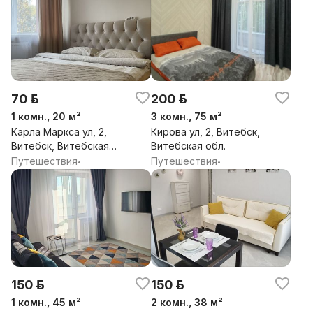
70 р.
200 р.
1 комн., 20 м²
3 комн., 75 м²
Карла Маркса ул, 2,
Кирова ул, 2, Витебск,
Витебск, Витебская
Витебская обл.
обл.
Путешествия
Путешествия
•
•
150 р.
150 р.
1 комн., 45 м²
2 комн., 38 м²