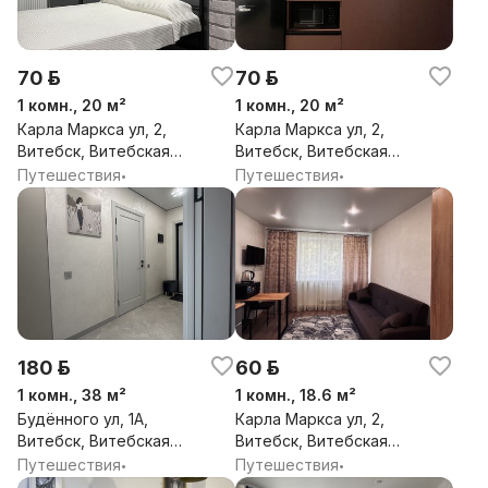
70 р.
70 р.
1 комн., 20 м²
1 комн., 20 м²
Карла Маркса ул, 2,
Карла Маркса ул, 2,
Витебск, Витебская
Витебск, Витебская
обл.
обл.
Путешествия
Путешествия
•
•
180 р.
60 р.
1 комн., 38 м²
1 комн., 18.6 м²
Будённого ул, 1А,
Карла Маркса ул, 2,
Витебск, Витебская
Витебск, Витебская
обл.
обл.
Путешествия
Путешествия
•
•