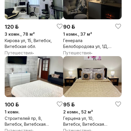
120 р.
90 р.
3 комн., 78 м²
1 комн., 37 м²
Кирова ул, 15, Витебск,
Генерала
Витебская обл.
Белобородова ул, 1Д,
Витебск, Витебская
Путешествия
Путешествия
•
•
обл.
100 р.
95 р.
1 комн.
2 комн., 52 м²
Строителей пр, 8,
Герцена ул, 10,
Витебск, Витебская
Витебск, Витебская
обл.
обл.
Путешествия
Путешествия
•
•