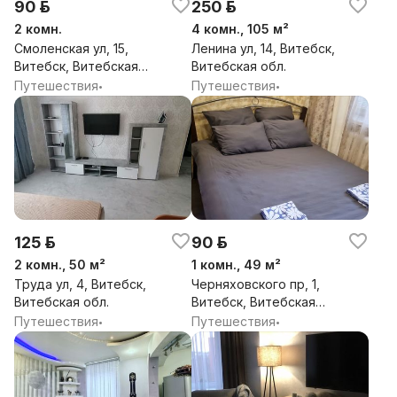
90 р.
250 р.
2 комн.
4 комн., 105 м²
Смоленская ул, 15,
Ленина ул, 14, Витебск,
Витебск, Витебская
Витебская обл.
обл.
Путешествия
Путешествия
•
•
125 р.
90 р.
2 комн., 50 м²
1 комн., 49 м²
Труда ул, 4, Витебск,
Черняховского пр, 1,
Витебская обл.
Витебск, Витебская
обл.
Путешествия
Путешествия
•
•