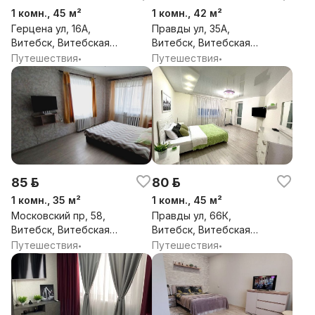
1 комн., 45 м²
1 комн., 42 м²
Герцена ул, 16А,
Правды ул, 35А,
Витебск, Витебская
Витебск, Витебская
обл.
обл.
Путешествия
Путешествия
•
•
85 р.
80 р.
1 комн., 35 м²
1 комн., 45 м²
Московский пр, 58,
Правды ул, 66К,
Витебск, Витебская
Витебск, Витебская
обл.
обл.
Путешествия
Путешествия
•
•