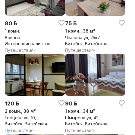
80 р.
75 р.
1 комн.
1 комн., 38 м²
Воинов-
Чкалова ул, 25к7,
Интернационалистов
Витебск, Витебская
ул, 1к3, Витебск,
обл.
Путешествия
Путешествия
•
•
Витебская обл.
120 р.
90 р.
2 комн., 38 м²
1 комн., 34 м²
Герцена ул, 10,
Шмырёва ул, 42,
Витебск, Витебская
Витебск, Витебская
обл.
обл.
Путешествия
Путешествия
•
•