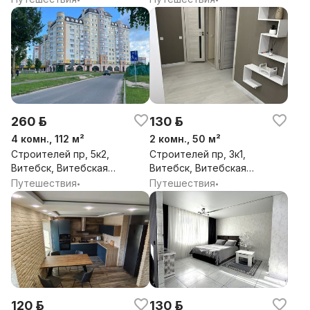
260 р.
130 р.
4 комн., 112 м²
2 комн., 50 м²
Строителей пр, 5к2,
Строителей пр, 3к1,
Витебск, Витебская
Витебск, Витебская
обл.
обл.
Путешествия
Путешествия
•
•
120 р.
130 р.