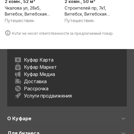
2 комн., 52 м²
2 комн., 50 м²
Чкалова ул, 28к5,
Строителей пр, 7к1,
Витебск, Витебская
Витебск, Витебская
обл.
обл.
Путешествия
Путешествия
•
•
Kufar не несет ответственности за предлагаемый товар.
Куфар Карта
Куфар Маркет
Куфар Медиа
Доставка
Рассрочка
Услуги продвижения
О Куфаре
Для бизнеса