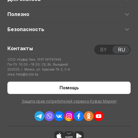
Полезно
Безопасность
Контакты
BY
RU
ООО «Куфар Тех», УНП 191767445
Пн-Пт: 10:00 – 18:00; Сб, Вс: Выходной
220029, г. Минск, ул. Красная 7А-2, 3-й
этаж
help@kufar.by
Помощь
Защита прав потребителей сервиса Куфар Маркет