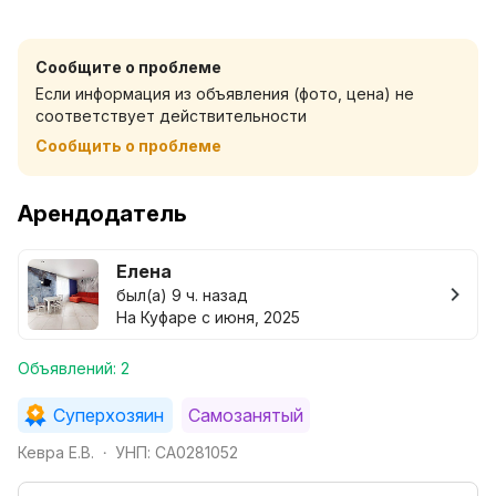
комфортного проживания : Wi-fi, телевизор ,
холодильник , микроволновая печь , электрочайник ,
Сообщите о проблеме
стиральная машина, утюг , гладильная доска , фен . В
Если информация из объявления (фото, цена) не
наличии чистые и свежие постельные
соответствует действительности
принадлежности , ванные принадлежности,. На
Сообщить о проблеме
кухне имеется вся посуда , чай , кофе . Быстрое
заселение . Отчетные документы , наличный и
безналичный расчет . Возможно раннее
Арендодатель
бронирование .
Елена
был(а) 9 ч. назад
На Куфаре с июня, 2025
Объявлений: 2
Суперхозяин
Самозанятый
Кевра Е.В.
УНП: CA0281052
•