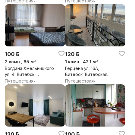
обл.
Путешествия
Путешествия
•
•
100 р.
120 р.
2 комн., 65 м²
1 комн., 42.1 м²
Богдана Хмельницкого
Герцена ул, 16А,
ул, 4, Витебск,
Витебск, Витебская
Витебская обл.
обл.
Путешествия
Путешествия
•
•
120 р.
100 р.