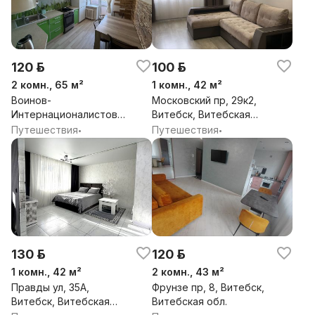
120 р.
100 р.
2 комн., 65 м²
1 комн., 42 м²
Воинов-
Московский пр, 29к2,
Интернационалистов
Витебск, Витебская
ул, 32, Витебск,
обл.
Путешествия
Путешествия
•
•
Витебская обл.
130 р.
120 р.
1 комн., 42 м²
2 комн., 43 м²
Правды ул, 35А,
Фрунзе пр, 8, Витебск,
Витебск, Витебская
Витебская обл.