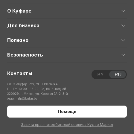
О Куфаре
Для бизнеса
Полезно
Безопасность
Контакты
BY
RU
ООО «Куфар Тех», УНП 191767445
Пн-Пт: 10:00 – 18:00; Сб, Вс: Выходной
220029, г. Минск, ул. Красная 7А-2, 3-й
этаж
help@kufar.by
Помощь
Защита прав потребителей сервиса Куфар Маркет