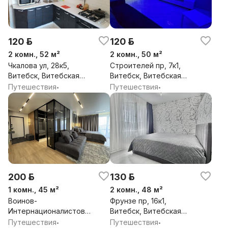
120 р.
120 р.
2 комн., 52 м²
2 комн., 50 м²
Чкалова ул, 28к5,
Строителей пр, 7к1,
Витебск, Витебская
Витебск, Витебская
обл.
обл.
Путешествия
Путешествия
•
•
200 р.
130 р.
1 комн., 45 м²
2 комн., 48 м²
Воинов-
Фрунзе пр, 16к1,
Интернационалистов
Витебск, Витебская
ул, 4, Витебск,
обл.
Путешествия
Путешествия
•
•