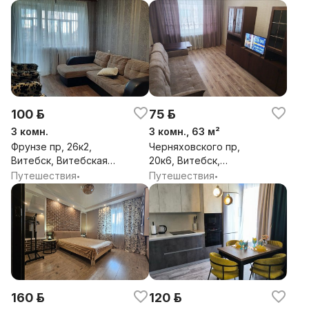
Витебская обл.
100 р.
75 р.
3 комн.
3 комн., 63 м²
Фрунзе пр, 26к2,
Черняховского пр,
Витебск, Витебская
20к6, Витебск,
обл.
Витебская обл.
Путешествия
Путешествия
•
•
160 р.
120 р.