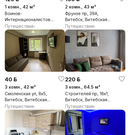
1 комн., 42 м²
2 комн., 43 м²
Воинов-
Фрунзе пр, 39А,
Интернационалистов
Витебск, Витебская
ул, 4, Витебск,
обл.
Путешествия
Путешествия
•
•
Витебская обл.
40 р.
220 р.
3 комн., 42 м²
3 комн., 64.5 м²
Смоленская ул, 8к5,
Строителей пр, 18к1,
Витебск, Витебская
Витебск, Витебская
обл.
обл.
Путешествия
Путешествия
•
•