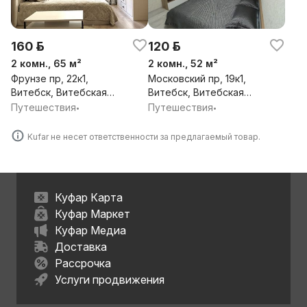
160 р.
120 р.
2 комн., 65 м²
2 комн., 52 м²
Фрунзе пр, 22к1,
Московский пр, 19к1,
Витебск, Витебская
Витебск, Витебская
обл.
обл.
Путешествия
Путешествия
•
•
Kufar не несет ответственности за предлагаемый товар.
Куфар Карта
Куфар Маркет
Куфар Медиа
Доставка
Рассрочка
Услуги продвижения