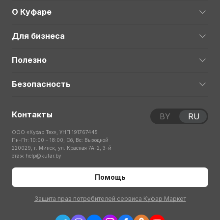
О Куфаре
Для бизнеса
Полезно
Безопасность
Контакты
BY
RU
ООО «Куфар Тех», УНП 191767445
Пн-Пт: 10:00 – 18:00; Сб, Вс: Выходной
220029, г. Минск, ул. Красная 7А-2, 3-й
этаж
help@kufar.by
Помощь
Защита прав потребителей сервиса Куфар Маркет