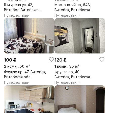
Шмырёва ул, 42,
Московский пр, 64А,
Витебск, Витебская
Витебск, Витебская
обл.
обл.
Путешествия
Путешествия
•
•
100 р.
120 р.
2 комн., 50 м²
1 комн., 35 м²
Фрунзе пр, 47, Витебск,
Фрунзе пр, 40,
Витебская обл.
Витебск, Витебская
обл.
Путешествия
Путешествия
•
•