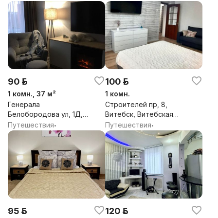
90 р.
100 р.
1 комн., 37 м²
1 комн.
Генерала
Строителей пр, 8,
Белобородова ул, 1Д,
Витебск, Витебская
Витебск, Витебская
обл.
Путешествия
Путешествия
•
•
обл.
95 р.
120 р.