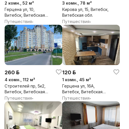
2 комн., 52 м²
3 комн., 78 м²
Герцена ул, 10,
Кирова ул, 15, Витебск,
Витебск, Витебская
Витебская обл.
обл.
Путешествия
Путешествия
•
•
260 р.
120 р.
4 комн., 112 м²
1 комн., 45 м²
Строителей пр, 5к2,
Герцена ул, 16А,
Витебск, Витебская
Витебск, Витебская
обл.
обл.
Путешествия
Путешествия
•
•