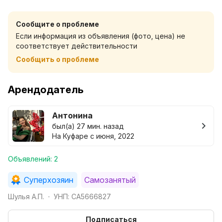
Всё необходимое для проживания предоставляется
( полотенца , постельное белье , средства личной
Сообщите о проблеме
гигиены, посуда).
Если информация из объявления (фото, цена) не
Шумные мероприятия запрещены, заселение лиц
соответствует действительности
строго старше 22 лет, залог на мое усмотрение при
Сообщить о проблеме
заселении, возвращается в случае соблюдения всех
оговоренных условий. Курение в квартире строго
запрещено.
Арендодатель
Цена в объявлении указана как старт за одного
человека в будний день (в выходные дни,
Антонина
праздничные, дни повышенного спроса цена выше).
был(а) 27 мин. назад
На Куфаре с июня, 2022
Объявлений: 2
Суперхозяин
Самозанятый
Шулья А.П.
УНП: CA5666827
•
Подписаться