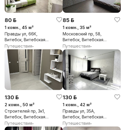
80 р.
85 р.
1 комн., 45 м²
1 комн., 35 м²
Правды ул, 66К,
Московский пр, 58,
Витебск, Витебская
Витебск, Витебская
обл.
обл.
Путешествия
Путешествия
•
•
130 р.
130 р.
2 комн., 50 м²
1 комн., 42 м²
Строителей пр, 3к1,
Правды ул, 35А,
Витебск, Витебская
Витебск, Витебская
обл.
обл.
Путешествия
Путешествия
•
•