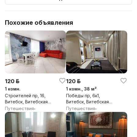
Похожие объявления
120 р.
120 р.
1 комн.
1 комн., 38 м²
Строителей пр, 16,
Победы пр, 6к1,
Витебск, Витебская
Витебск, Витебская
обл.
обл.
Путешествия
Путешествия
•
•