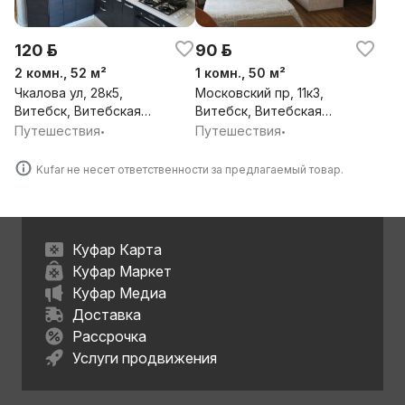
120 р.
90 р.
2 комн., 52 м²
1 комн., 50 м²
Чкалова ул, 28к5,
Московский пр, 11к3,
Витебск, Витебская
Витебск, Витебская
обл.
обл.
Путешествия
Путешествия
•
•
Kufar не несет ответственности за предлагаемый товар.
Куфар Карта
Куфар Маркет
Куфар Медиа
Доставка
Рассрочка
Услуги продвижения