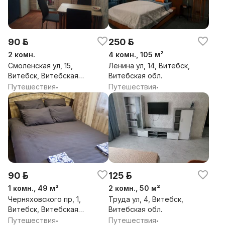
90 р.
250 р.
2 комн.
4 комн., 105 м²
Смоленская ул, 15,
Ленина ул, 14, Витебск,
Витебск, Витебская
Витебская обл.
обл.
Путешествия
Путешествия
•
•
90 р.
125 р.
1 комн., 49 м²
2 комн., 50 м²
Черняховского пр, 1,
Труда ул, 4, Витебск,
Витебск, Витебская
Витебская обл.
обл.
Путешествия
Путешествия
•
•