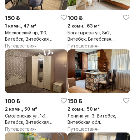
150 р.
100 р.
1 комн., 47 м²
2 комн., 63 м²
Московский пр, 110,
Богатырёва ул, 8к2,
Витебск, Витебская
Витебск, Витебская
обл.
обл.
Путешествия
Путешествия
•
•
100 р.
150 р.
2 комн., 50 м²
2 комн., 50 м²
Смоленская ул, 1к1,
Ленина ул, 3, Витебск,
Витебск, Витебская
Витебская обл.
обл.
Путешествия
Путешествия
•
•