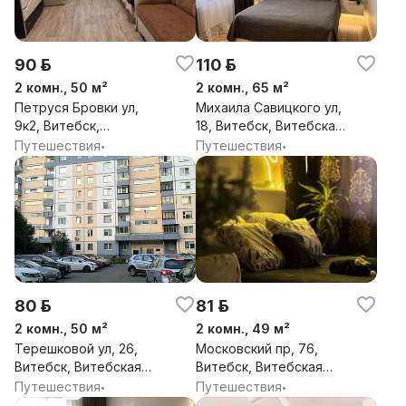
90 р.
110 р.
2 комн., 50 м²
2 комн., 65 м²
Петруся Бровки ул,
Михаила Савицкого ул,
9к2, Витебск,
18, Витебск, Витебская
Витебская обл.
обл.
Путешествия
Путешествия
•
•
80 р.
81 р.
2 комн., 50 м²
2 комн., 49 м²
Терешковой ул, 26,
Московский пр, 76,
Витебск, Витебская
Витебск, Витебская
обл.
обл.
Путешествия
Путешествия
•
•