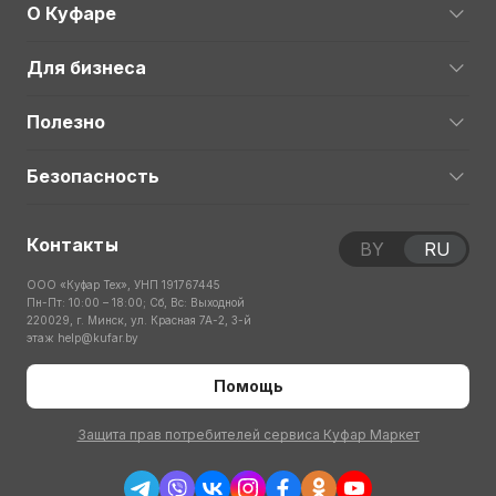
О Куфаре
Для бизнеса
Полезно
Безопасность
Контакты
BY
RU
ООО «Куфар Тех», УНП 191767445
Пн-Пт: 10:00 – 18:00; Сб, Вс: Выходной
220029, г. Минск, ул. Красная 7А-2, 3-й
этаж
help@kufar.by
Помощь
Защита прав потребителей сервиса Куфар Маркет