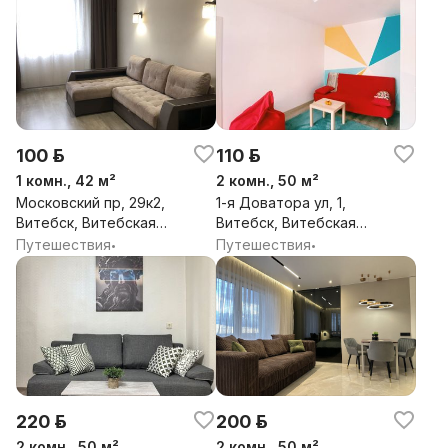
100 р.
110 р.
1 комн., 42 м²
2 комн., 50 м²
Московский пр, 29к2,
1-я Доватора ул, 1,
Витебск, Витебская
Витебск, Витебская
обл.
обл.
Путешествия
Путешествия
•
•
220 р.
200 р.
2 комн., 50 м²
2 комн., 50 м²