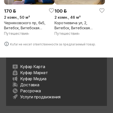
170 р.
100 р.
2 комн., 50 м²
2 комн., 46 м²
Черняховского пр, 6к5,
Короткевича ул, 2,
Витебск, Витебская
Витебск, Витебская
обл.
обл.
Путешествия
Путешествия
•
•
Kufar не несет ответственности за предлагаемый товар.
Куфар Карта
Куфар Маркет
Куфар Медиа
Доставка
Рассрочка
Услуги продвижения