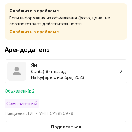
просыпаться под солнечный свет, пить утренний
Сообщите о проблеме
кофе на кухне и возвращаться после шумного дня в
Если информация из объявления (фото, цена) не
полную тишину.
соответствует действительности
Сообщить о проблеме
Почему это отличный вариант:
· Локация: Спокойный район. До центра 10 минут на
транспорте.
Арендодатель
· Качество: Новый дом, качественные материалы
отделки.
Ян
· Атмосфера: Никакого шума соседей, ухоженный
был(а) 9 ч. назад
двор с большой парковкой.
На Куфаре с ноября, 2023
Идеально для одного человека или пары, которые
Объявлений: 2
ищут не просто «квадратные метры», а место для
души.
Самозанятый
Пивцаева Л.И.
УНП: CA2820979
•
При раннем бронировании, а так же в дни
повышенного спроса требуется предоплата.
Подписаться