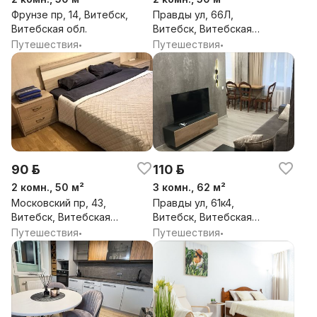
Фрунзе пр, 14, Витебск,
Правды ул, 66Л,
Витебская обл.
Витебск, Витебская
обл.
Путешествия
Путешествия
•
•
90 р.
110 р.
2 комн., 50 м²
3 комн., 62 м²
Московский пр, 43,
Правды ул, 61к4,
Витебск, Витебская
Витебск, Витебская
обл.
обл.
Путешествия
Путешествия
•
•