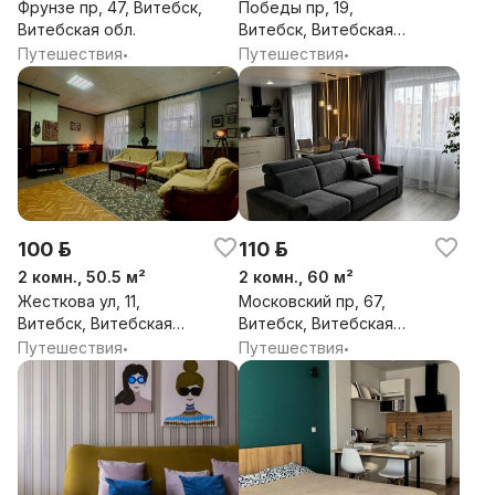
Фрунзе пр, 47, Витебск,
Победы пр, 19,
Витебская обл.
Витебск, Витебская
обл.
Путешествия
Путешествия
•
•
100 р.
110 р.
2 комн., 50.5 м²
2 комн., 60 м²
Жесткова ул, 11,
Московский пр, 67,
Витебск, Витебская
Витебск, Витебская
обл.
обл.
Путешествия
Путешествия
•
•