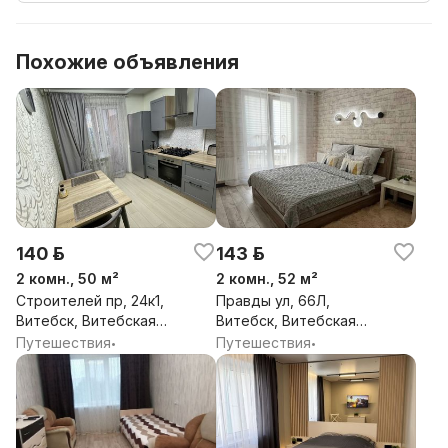
Похожие объявления
140 р.
143 р.
2 комн., 50 м²
2 комн., 52 м²
Строителей пр, 24к1,
Правды ул, 66Л,
Витебск, Витебская
Витебск, Витебская
обл.
обл.
Путешествия
Путешествия
•
•