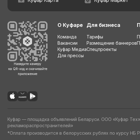
Куфар Карта
Куфар Маркет
О Куфаре
Для бизнеса
Команда
Тарифы
П
Вакансии
Размещение баннеров
П
Куфар Медиа
Спецпроекты
Для прессы
Наведите камеру
на QR-код и скачивайте
приложение
Куфар — площадка объявлений Беларуси. ООО «Куфар Тех
рекламораспространителей»
*Оплата производится в белорусских рублях по курсу НБ Р