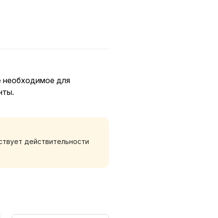
ё необходимое для
нты.
тствует действительности