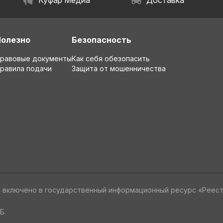
Куфар Медиа
Доставка
Полезно
Безопасность
равовые документы
Как себя обезопасить
равила подачи
Защита от мошенничества
» включено в государственный информационный ресурс «Реес
Б.