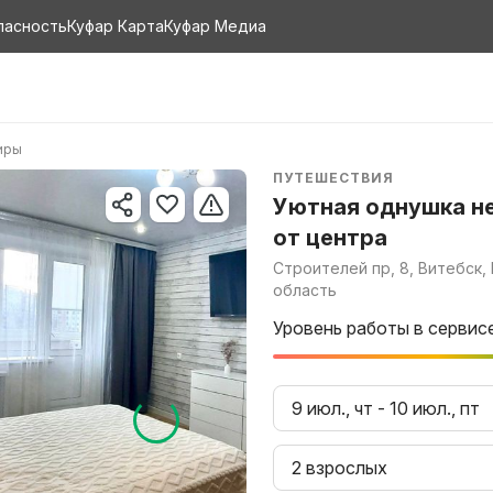
пасность
Куфар Карта
Куфар Медиа
иры
ПУТЕШЕСТВИЯ
Уютная однушка н
от центра
Строителей пр, 8, Витебск,
область
Уровень работы в сервис
9 июл., чт
-
10 июл., пт
2 взрослых