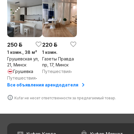
250 р.
220 р.
1 комн., 38 м²
1 комн.
Грушевская ул,
Газеты Правда
21, Минск
пр, 17, Минск
Грушевка
Путешествия
•
Путешествия
•
Все объявления арендодателя
Kufar не несет ответственности за предлагаемый товар.