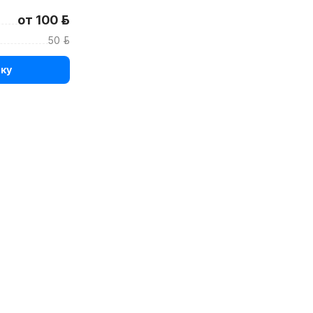
от 100 р.
50 р.
ку