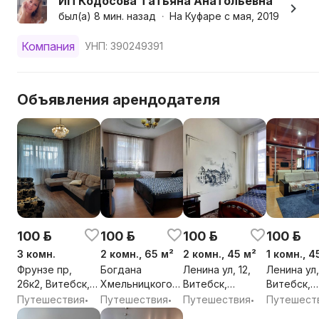
ИП Кодосова Татьяна Анатольевна
был(а) 8 мин. назад
На Куфаре с мая, 2019
•
Компания
УНП: 390249391
Объявления арендодателя
100 р.
100 р.
100 р.
100 р.
3 комн.
2 комн., 65 м²
2 комн., 45 м²
1 комн., 4
Фрунзе пр,
Богдана
Ленина ул, 12,
Ленина ул,
26к2, Витебск,
Хмельницкого
Витебск,
Витебск,
Витебская обл.
ул, 4, Витебск,
Витебская обл.
Витебская
Путешествия
Путешествия
Путешествия
Путешест
•
•
•
Витебская обл.