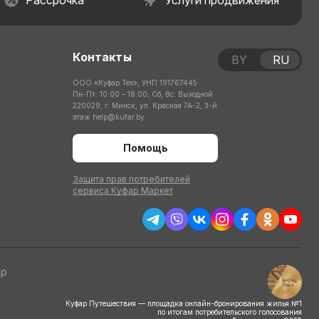
Рассрочка
Услуги продвижения
Контакты
BY
RU
ООО «Куфар Тех», УНП 191767445
Пн-Пт: 10:00 – 18:00; Сб, Вс: Выходной
220029, г. Минск, ул. Красная 7А-2, 3-й
этаж
help@kufar.by
Помощь
Защита прав потребителей
сервиса Куфар Маркет
тр
Куфар Путешествия — площадка онлайн-бронирования жилья №1
по итогам потребительского голосования