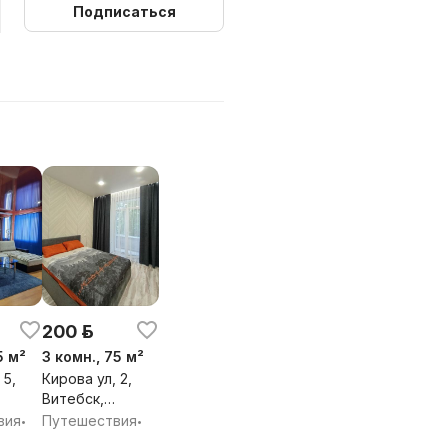
Подписаться
200 р.
5 м²
3 комн., 75 м²
 5,
Кирова ул, 2,
Витебск,
 обл.
Витебская обл.
вия
Путешествия
•
•