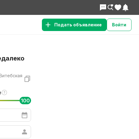
Подать объявление
Войти
едалеко
 Витебская
е
100