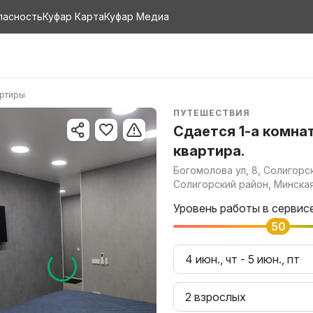
пасность
Куфар Карта
Куфар Медиа
артиры
ПУТЕШЕСТВИЯ
Сдается 1-а комна
квартира.
Богомолова ул, 8, Солигорск
Солигорский район, Минска
Уровень работы в сервис
50
4 июн., чт
-
5 июн., пт
2 взрослых