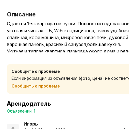
Описание
Сдается 1-я квартира на сутки. Полностью сделан но
уютная и чистая. ТВ, WiFi,кондиционер, очень удобная
спальная, кофе машина, микроволновая печь, духовой 
варочная панель, красивый санузел,большая кухня.
Уютная и теплая квартира, парковка около дома и ряд
проживания все есть. Рядом несколько магазинов, рын
как физ лицам, так и организациям.
Сообщите о проблеме
Если информация из объявления (фото, цена) не соотве
Сообщить о проблеме
Арендодатель
Объявлений: 1
Игорь