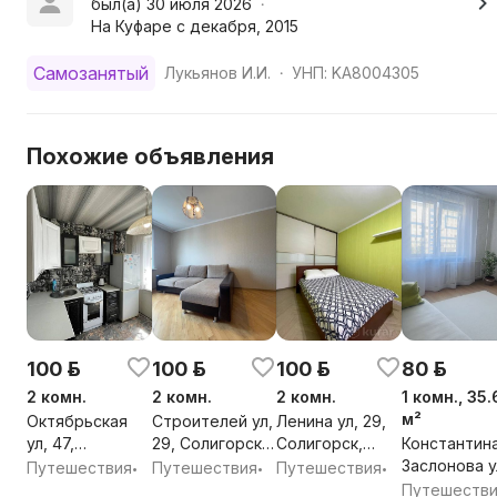
был(а) 30 июля 2026
•
На Куфаре с декабря, 2015
Самозанятый
Лукьянов И.И.
УНП: KA8004305
•
Похожие объявления
100 р.
100 р.
100 р.
80 р.
2 комн.
2 комн.
2 комн.
1 комн., 35.
м²
Октябрьская
Строителей ул,
Ленина ул, 29,
ул, 47,
29, Солигорск,
Солигорск,
Константин
Солигорск,
Солигорский
Солигорский
Заслонова у
Путешествия
Путешествия
Путешествия
•
•
•
Солигорский
район, Минская
район, Минская
57Б, Солиго
Путешеств