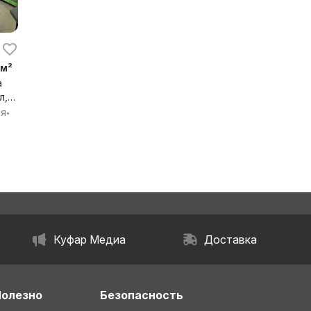
 м²
а
л,
ск,
ия
•
й
кая
Куфар Медиа
Доставка
Полезно
Безопасность