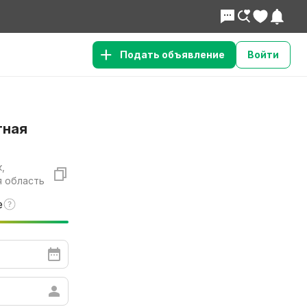
Подать объявление
Войти
тная
,
я область
е
Нужно больше вариантов
Смотреть похожие