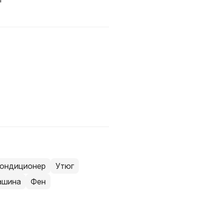
ондиционер
Утюг
ашина
Фен