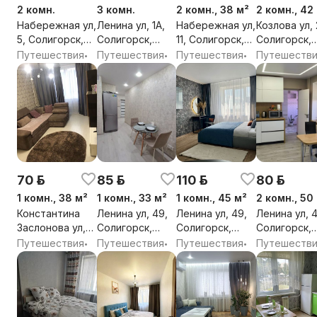
2 комн.
3 комн.
2 комн., 38 м²
2 комн., 42
Набережная ул,
Ленина ул, 1А,
Набережная ул,
Козлова ул, 
5, Солигорск,
Солигорск,
11, Солигорск,
Солигорск,
Солигорский
Солигорский
Солигорский
Солигорски
Путешествия
Путешествия
Путешествия
Путешеств
•
•
•
район, Минская
район, Минская
район, Минская
район, Минс
обл.
обл.
обл.
обл.
70 р.
85 р.
110 р.
80 р.
1 комн., 38 м²
1 комн., 33 м²
1 комн., 45 м²
2 комн., 50
Константина
Ленина ул, 49,
Ленина ул, 49,
Ленина ул, 4
Заслонова ул,
Солигорск,
Солигорск,
Солигорск,
74, Солигорск,
Солигорский
Солигорский
Солигорски
Путешествия
Путешествия
Путешествия
Путешеств
•
•
•
Солигорский
район, Минская
район, Минская
район, Минс
район, Минская
обл.
обл.
обл.
обл.