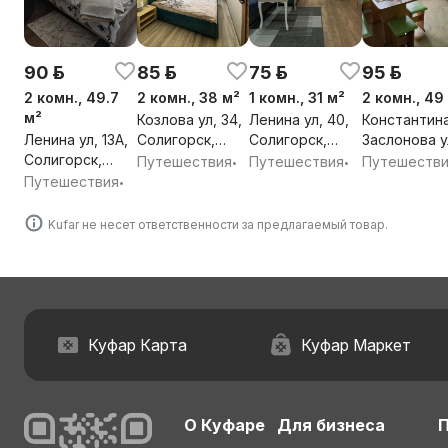
90 р.
85 р.
75 р.
95 р.
2 комн., 49.7
2 комн., 38 м²
1 комн., 31 м²
2 комн., 49
м²
Козлова ул, 34,
Ленина ул, 40,
Константин
Ленина ул, 13А,
Солигорск,
Солигорск,
Заслонова у
Солигорск,
Солигорский
Солигорский
74, Солигор
Путешествия
Путешествия
Путешеств
•
•
Солигорский
район, Минская
район, Минская
Солигорски
Путешествия
•
район, Минская
обл.
обл.
район, Минс
обл.
обл.
Kufar не несет ответственности за предлагаемый товар.
Куфар Карта
Куфар Маркет
О Куфаре
Для бизнеса