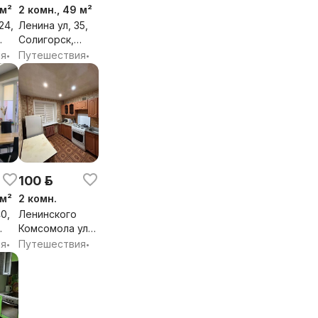
 м²
2 комн., 49 м²
24,
Ленина ул, 35,
Солигорск,
й
Солигорский
ия
Путешествия
•
•
кая
район, Минская
обл.
100 р.
 м²
2 комн.
0,
Ленинского
Комсомола ул,
й
30, Солигорск,
ия
Путешествия
•
•
кая
Солигорский
район, Минская
обл.