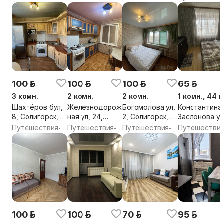
район, Минская
обл.
обл.
Солигорски
обл.
район, Минс
обл.
100 р.
100 р.
100 р.
65 р.
3 комн.
2 комн.
2 комн.
1 комн., 44
Шахтёров бул,
Железнодорож
Богомолова ул,
Константин
8, Солигорск,
ная ул, 24,
2, Солигорск,
Заслонова у
Солигорский
Солигорск,
Солигорский
53, Солигор
Путешествия
Путешествия
Путешествия
Путешеств
•
•
•
район, Минская
Солигорский
район, Минская
Солигорски
обл.
район, Минская
обл.
район, Минс
обл.
обл.
100 р.
100 р.
70 р.
95 р.