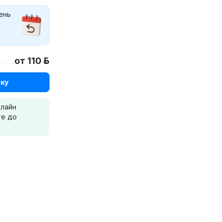
ень
от 110 р.
ку
нлайн
те до