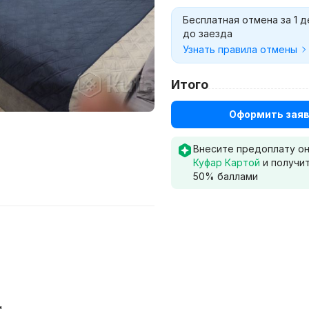
Бесплатная отмена за 1 д
до заезда
Узнать правила отмены
Итого
Оформить заяв
Внесите предоплату о
Куфар Картой
и получи
50
% баллами
и