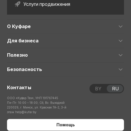
Услуги продвижения
О Куфаре
Для бизнеса
Полезно
Безопасность
Контакты
BY
RU
ООО «Куфар Тех», УНП 191767445
Пн-Пт: 10:00 – 18:00; Сб, Вс: Выходной
220029, г. Минск, ул. Красная 7А-2, 3-й
этаж
help@kufar.by
Помощь