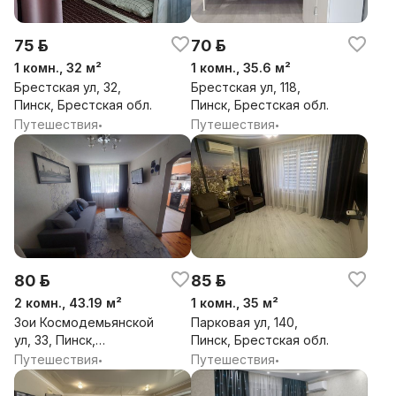
75 р.
70 р.
1 комн., 32 м²
1 комн., 35.6 м²
Брестская ул, 32,
Брестская ул, 118,
Пинск, Брестская обл.
Пинск, Брестская обл.
Путешествия
Путешествия
•
•
80 р.
85 р.
2 комн., 43.19 м²
1 комн., 35 м²
Зои Космодемьянской
Парковая ул, 140,
ул, 33, Пинск,
Пинск, Брестская обл.
Брестская обл.
Путешествия
Путешествия
•
•