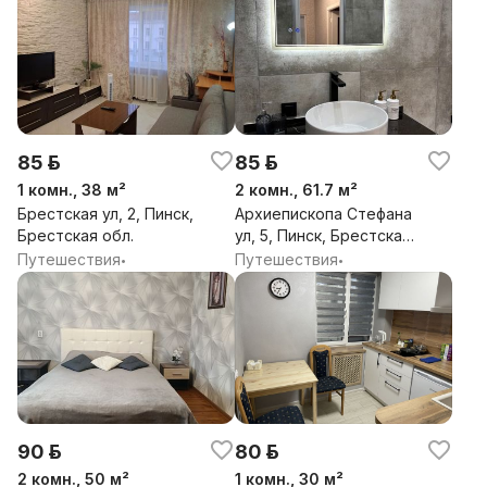
85 р.
85 р.
1 комн., 38 м²
2 комн., 61.7 м²
Брестская ул, 2, Пинск,
Архиепископа Стефана
Брестская обл.
ул, 5, Пинск, Брестская
обл.
Путешествия
Путешествия
•
•
90 р.
80 р.
2 комн., 50 м²
1 комн., 30 м²