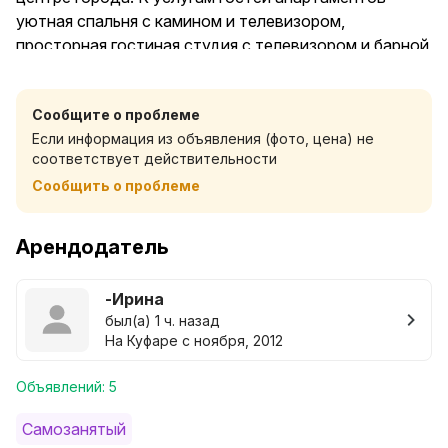
уютная спальня с камином и телевизором,
просторная гостиная студия с телевизором и барной
стойкой. Кухня оборудованная всей необходимой
бытовой техникой, столовыми принадлежностями.
Сообщите о проблеме
Спальных мест 2+2 Ванная комната с душем и
Если информация из объявления (фото, цена) не
ванной , имеется бойлер ( когда отключают горячую
соответствует действительности
воду) стиральной машиной. Балкон с видом на
Сообщить о проблеме
центральную улицу. В доме есть ресторан , имеется
парковка-шлагбаум, безлимитный wi-fi. Сутки . Новый
дом,чистый подъезд. Цена проживания зависит от
Арендодатель
количества проживающих, количества суток,
выходные или праздничные дни. Комиссия +10%
-Ирина
Предоставляем отчетные документы
был(а) 1 ч. назад
командировочным.
На Куфаре с ноября, 2012
Информацию о действующих тарифах можно
увидеть в календаре занятости.
Объявлений: 5
Самозанятый