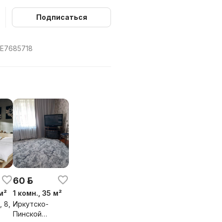
Подписаться
BE7685718
60 р.
м²
1 комн., 35 м²
 8,
Иркутско-
Пинской