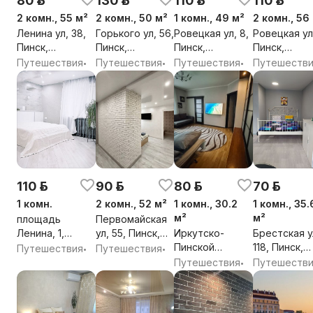
80 р.
130 р.
110 р.
110 р.
2 комн., 55 м²
2 комн., 50 м²
1 комн., 49 м²
2 комн., 56
Ленина ул, 38,
Горького ул, 56,
Ровецкая ул, 8,
Ровецкая ул,
Пинск,
Пинск,
Пинск,
Пинск,
Брестская обл.
Брестская обл.
Брестская обл.
Брестская о
Путешествия
Путешествия
Путешествия
Путешеств
•
•
•
110 р.
90 р.
80 р.
70 р.
1 комн.
2 комн., 52 м²
1 комн., 30.2
1 комн., 35.
м²
м²
площадь
Первомайская
Ленина, 1,
ул, 55, Пинск,
Иркутско-
Брестская у
Пинск,
Брестская обл.
Пинской
118, Пинск,
Путешествия
Путешествия
•
•
Брестская обл.
Дивизии ул, 17,
Брестская о
Путешествия
Путешеств
•
Пинск,
Брестская обл.