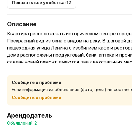
Показать все удобства: 12
Описание
Квартира расположена в историческом центре город
Прекрасный вид из окна с видом на реку. В шаговой 
пешеходная улица Ленина с изобилием кафе и рестора
дома расположены продуктовый, банк, аптека и прочи
сделан новый ремонт, имеются два двухспальных мест
комфортного проживания. Цена может меняться в дни
также зависит от количества гостей и дней проживан
Сообщите о проблеме
Не для компаний!
Если информация из объявления (фото, цена) не соотве
Заселение круглосуточно, выселение 12.00. Сдача на,
срок. При заселении необходим паспорт. Предоставля
Сообщить о проблеме
Арендодатель
Объявлений: 2