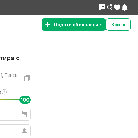
Подать объявление
Войти
тира с
1, Пинск,
е
100