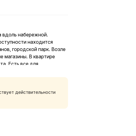
а вдоль набережной.
доступности находится
нов, городской парк. Возле
е магазины. В квартире
а. Есть все для
 повышенного спроса, а
ия.
тствует действительности
 сутки и более длительный
ем чек.