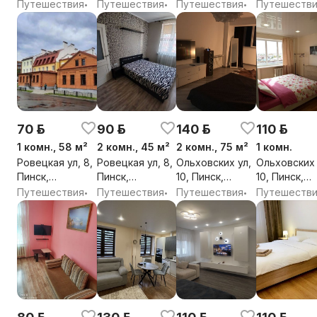
61, Пинск,
Пинск,
61, Пинск,
Брестская о
Путешествия
Путешествия
Путешествия
Путешеств
•
•
•
Брестская обл.
Брестская обл.
Брестская обл.
70 р.
90 р.
140 р.
110 р.
1 комн., 58 м²
2 комн., 45 м²
2 комн., 75 м²
1 комн.
Ровецкая ул, 8,
Ровецкая ул, 8,
Ольховских ул,
Ольховских 
Пинск,
Пинск,
10, Пинск,
10, Пинск,
Брестская обл.
Брестская обл.
Брестская обл.
Брестская о
Путешествия
Путешествия
Путешествия
Путешеств
•
•
•