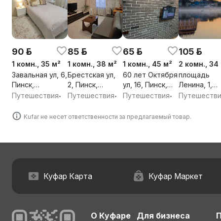
90 р.
85 р.
65 р.
105 р.
1 комн., 35 м²
1 комн., 38 м²
1 комн., 45 м²
2 комн., 34
Завальная ул, 6,
Брестская ул,
60 лет Октября
площадь
Пинск,
2, Пинск,
ул, 16, Пинск,
Ленина, 1,
Брестская обл.
Брестская обл.
Брестская обл.
Пинск,
Путешествия
Путешествия
Путешествия
Путешеств
•
•
•
Брестская о
Kufar не несет ответственности за предлагаемый товар.
Куфар Карта
Куфар Маркет
О Куфаре
Для бизнеса