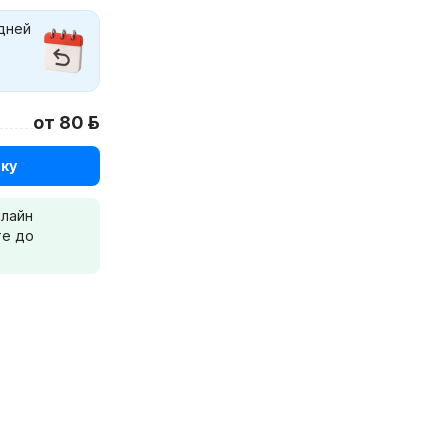
 дней
от 80 р.
ку
нлайн
те до