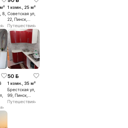
90 р.
 м²
1 комн., 25 м²
 8,
Советская ул,
22, Пинск,
бл.
Брестская обл.
ия
Путешествия
•
•
50 р.
6
1 комн., 35 м²
Брестская ул,
л,
99, Пинск,
Брестская обл.
Путешествия
•
бл.
ия
•