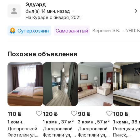
Эдуард
был(а) 14 мин. назад
•
На Куфаре с января, 2021
Суперхозяин
Самозанятый
Веренич Э.В.
УНП: 
•
Похожие объявления
110 р.
120 р.
90 р.
100 р.
1 комн.
1 комн., 37 м²
3 комн., 57 м²
1 комн., 38 
Днепровской
Днепровской
Днепровской
Ровецкая ул,
Флотилии ул,
Флотилии ул, 51,
Флотилии ул,
Пинск,