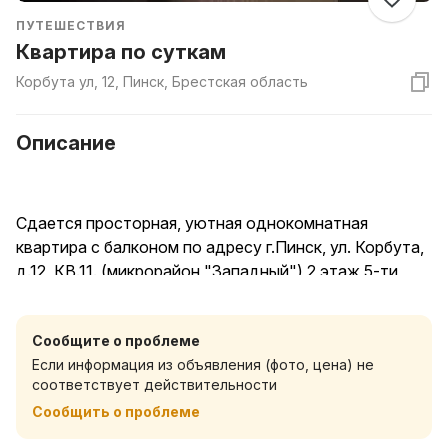
ПУТЕШЕСТВИЯ
Квартира по суткам
Корбута ул, 12, Пинск, Брестская область
Описание
Сдается просторная, уютная однокомнатная
квартира с балконом по адресу г.Пинск, ул. Корбута,
д.12, КВ.11. (микрорайон "Западный") 2 этаж 5-ти
этажного кирпичного дома. Во дворе автомобильная
парковка. В квартире имеется мебель: угловой евро
Сообщите о проблеме
диван, двуспальная тахта, холодильник, газовая
Если информация из объявления (фото, цена) не
плита, микроволновка, утюг с гладильной доской.
соответствует действительности
Также, в наличии наборы полотенец и постельного
Сообщить о проблеме
белья, WI-FI, на кухне имеется посуда и столовые
приборы . В шаговой доступности продуктовые и