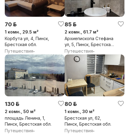
70 р.
85 р.
1 комн., 29.5 м²
2 комн., 61.7 м²
Корбута ул, 4, Пинск,
Архиепископа Стефана
Брестская обл.
ул, 5, Пинск, Брестская
обл.
Путешествия
Путешествия
•
•
130 р.
80 р.
2 комн., 50 м²
1 комн., 30 м²
площадь Ленина, 1,
Брестская ул, 62,
Пинск, Брестская обл.
Пинск, Брестская обл.
Путешествия
Путешествия
•
•