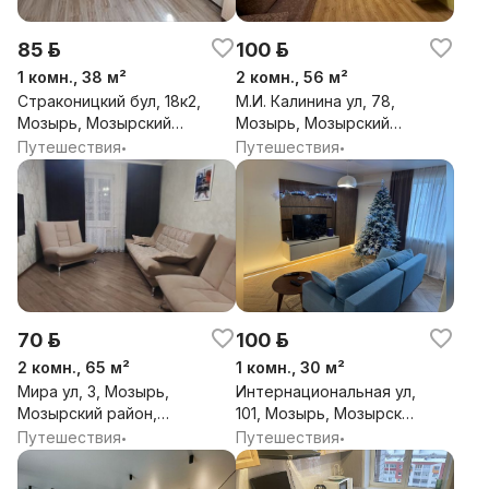
85 р.
100 р.
1 комн., 38 м²
2 комн., 56 м²
Страконицкий бул, 18к2,
М.И. Калинина ул, 78,
Мозырь, Мозырский
Мозырь, Мозырский
район, Гомельская обл.
район, Гомельская обл.
Путешествия
Путешествия
•
•
70 р.
100 р.
2 комн., 65 м²
1 комн., 30 м²
Мира ул, 3, Мозырь,
Интернациональная ул,
Мозырский район,
101, Мозырь, Мозырский
Гомельская обл.
район, Гомельская обл.
Путешествия
Путешествия
•
•