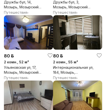
Дружбы бул, 14,
Дружбы бул, 3,
Мозырь, Мозырский
Мозырь, Мозырский
район, Гомельская обл.
район, Гомельская обл.
Путешествия
Путешествия
•
•
80 р.
80 р.
2 комн., 52 м²
2 комн., 55 м²
Ульяновская ул, 17,
Интернациональная ул,
Мозырь, Мозырский
184, Мозырь,
район, Гомельская обл.
Мозырский район,
Путешествия
Путешествия
•
•
Гомельская обл.