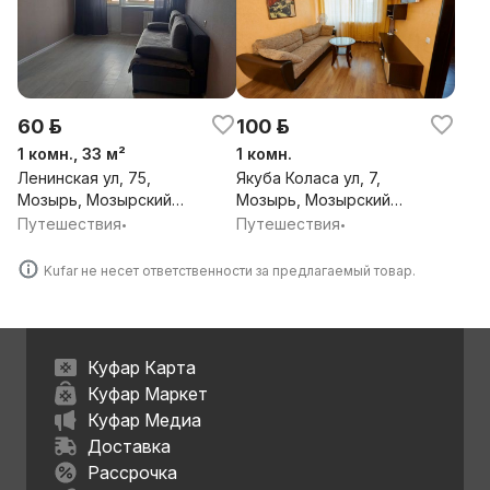
60 р.
100 р.
1 комн., 33 м²
1 комн.
Ленинская ул, 75,
Якуба Коласа ул, 7,
Мозырь, Мозырский
Мозырь, Мозырский
район, Гомельская обл.
район, Гомельская обл.
Путешествия
Путешествия
•
•
Kufar не несет ответственности за предлагаемый товар.
Куфар Карта
Куфар Маркет
Куфар Медиа
Доставка
Рассрочка