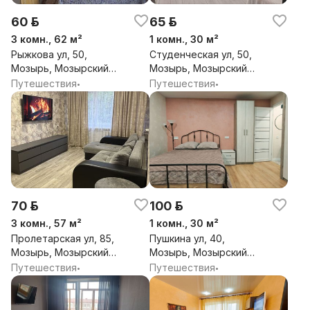
60 р.
65 р.
3 комн., 62 м²
1 комн., 30 м²
Рыжкова ул, 50,
Студенческая ул, 50,
Мозырь, Мозырский
Мозырь, Мозырский
район, Гомельская обл.
район, Гомельская обл.
Путешествия
Путешествия
•
•
70 р.
100 р.
3 комн., 57 м²
1 комн., 30 м²
Пролетарская ул, 85,
Пушкина ул, 40,
Мозырь, Мозырский
Мозырь, Мозырский
район, Гомельская обл.
район, Гомельская обл.
Путешествия
Путешествия
•
•