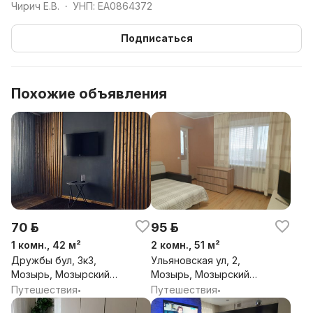
Чирич Е.В.
УНП: EA0864372
•
Подписаться
Похожие объявления
70 р.
95 р.
1 комн., 42 м²
2 комн., 51 м²
Дружбы бул, 3к3,
Ульяновская ул, 2,
Мозырь, Мозырский
Мозырь, Мозырский
район, Гомельская обл.
район, Гомельская обл.
Путешествия
Путешествия
•
•