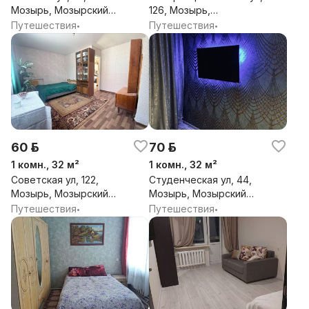
Мозырь, Мозырский
126, Мозырь,
район, Гомельская обл.
Мозырский район,
Путешествия
Путешествия
•
•
Гомельская обл.
60 р.
70 р.
1 комн., 32 м²
1 комн., 32 м²
Советская ул, 122,
Студенческая ул, 44,
Мозырь, Мозырский
Мозырь, Мозырский
район, Гомельская обл.
район, Гомельская обл.
Путешествия
Путешествия
•
•