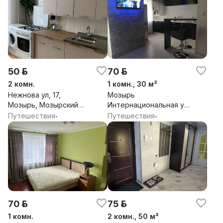
50 р.
70 р.
2 комн.
1 комн., 30 м²
Нежнова ул, 17,
Мозырь
Мозырь, Мозырский
Интернациональная ул.
район, Гомельская обл.
182 Мозырский район
Путешествия
Путешествия
•
•
Гомельская обл.
70 р.
75 р.
1 комн.
2 комн., 50 м²