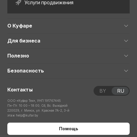
Услуги продвижения
О Куфаре
Для бизнеса
Полезно
Безопасность
Контакты
BY
RU
ООО «Куфар Тех», УНП 191767445
Пн-Пт: 10:00 – 18:00; Сб, Вс: Выходной
220029, г. Минск, ул. Красная 7А-2, 3-й
этаж
help@kufar.by
Помощь