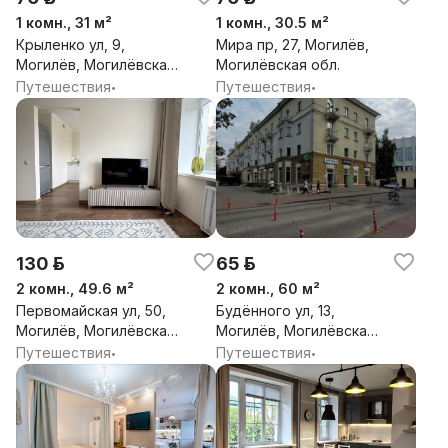
1 комн., 31 м²
1 комн., 30.5 м²
Крыленко ул, 9,
Мира пр, 27, Могилёв,
Могилёв, Могилёвская
Могилёвская обл.
обл.
Путешествия
Путешествия
•
•
130 р.
65 р.
2 комн., 49.6 м²
2 комн., 60 м²
Первомайская ул, 50,
Будённого ул, 13,
Могилёв, Могилёвская
Могилёв, Могилёвская
обл.
обл.
Путешествия
Путешествия
•
•