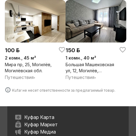
100 р.
150 р.
2 комн., 45 м²
1 комн., 40 м²
Мира пр, 25, Могилёв,
Большая Машековская
Могилёвская обл.
ул, 12, Могилёв,
Могилёвская обл.
Путешествия
Путешествия
•
•
Kufar не несет ответственности за предлагаемый товар.
Куфар Карта
Куфар Маркет
Куфар Медиа