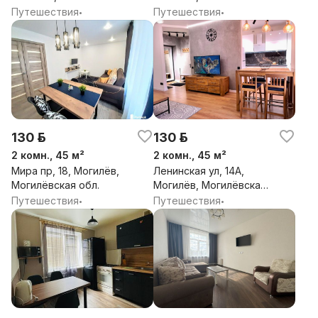
обл.
обл.
Путешествия
Путешествия
•
•
130 р.
130 р.
2 комн., 45 м²
2 комн., 45 м²
Мира пр, 18, Могилёв,
Ленинская ул, 14А,
Могилёвская обл.
Могилёв, Могилёвская
обл.
Путешествия
Путешествия
•
•