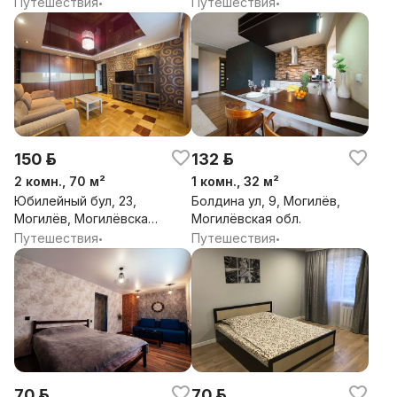
обл.
Путешествия
Путешествия
•
•
150 р.
132 р.
2 комн., 70 м²
1 комн., 32 м²
Юбилейный бул, 23,
Болдина ул, 9, Могилёв,
Могилёв, Могилёвская
Могилёвская обл.
обл.
Путешествия
Путешествия
•
•
70 р.
70 р.