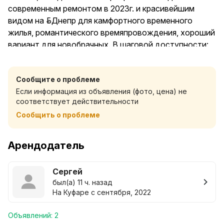
современным ремонтом в 2023г. и красивейшим
видом на р.Днепр для камфортного временного
жилья, романтического времяпровождения, хороший
вариант для новобрачных. В шаговой доступности:
дворец культуры области, ледовый дворец, баня,
центр оформления виз, набережная р.Днепр для
Сообщите о проблеме
пеших прогулок, в летний период для катания на
Если информация из объявления (фото, цена) не
электросамокатах, скутерах, а также для прогулок
соответствует действительности
на теплоходе по Днепру в выходные дни (посадка с
Сообщить о проблеме
комфортного причала). Так же рядом городской парк
с пляжем, торговые центры, центр старого города,
который помнит шаги последнего императора
Арендодатель
России Николая II, проживавшего здесь в последние
годы его власти (1915-1917г.г). В порядке угощения
Сергей
гостям квартиры: чай черый и зеленый в пакетиках,
был(а) 11 ч. назад
кофе (готовится кофемашиной), сахар, кусочки льда.
На Куфаре с сентября, 2022
ОБЯЗАТЕЛЬНЫЕ ТРЕБОВАНИЯ при заселении:
предъявление паспорта для копирования отдельных
Объявлений: 2