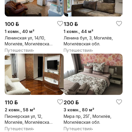
100 р.
130 р.
1 комн., 40 м²
1 комн., 44 м²
Ленинская ул, 14/10,
Ленина бул, 3, Могилёв,
Могилёв, Могилёвская
Могилёвская обл.
обл.
Путешествия
Путешествия
•
•
110 р.
200 р.
2 комн., 58 м²
3 комн., 80 м²
Пионерская ул, 12,
Мира пр, 25Г, Могилёв,
Могилёв, Могилёвская
Могилёвская обл.
обл.
Путешествия
Путешествия
•
•