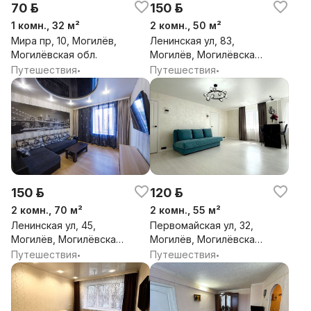
70 р.
150 р.
1 комн., 32 м²
2 комн., 50 м²
Мира пр, 10, Могилёв,
Ленинская ул, 83,
Могилёвская обл.
Могилёв, Могилёвская
обл.
Путешествия
Путешествия
•
•
150 р.
120 р.
2 комн., 70 м²
2 комн., 55 м²
Ленинская ул, 45,
Первомайская ул, 32,
Могилёв, Могилёвская
Могилёв, Могилёвская
обл.
обл.
Путешествия
Путешествия
•
•