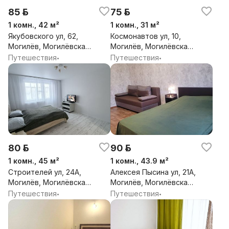
возможности по договоренности. Платно.
85 р.
75 р.
1 комн., 42 м²
1 комн., 31 м²
Добро пожаловать!
Якубовского ул, 62,
Космонавтов ул, 10,
Могилёв, Могилёвская
Могилёв, Могилёвская
обл.
обл.
Путешествия
Путешествия
•
•
80 р.
90 р.
1 комн., 45 м²
1 комн., 43.9 м²
Строителей ул, 24А,
Алексея Пысина ул, 21А,
Могилёв, Могилёвская
Могилёв, Могилёвская
обл.
обл.
Путешествия
Путешествия
•
•