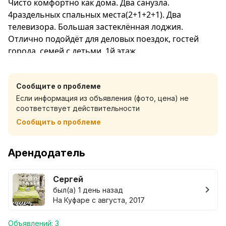
Чисто комфортно как дома. Два санузла.
4раздельных спальных места(2+1+2+1). Два
телевизора. Большая застеклённая лоджия.
Отлично подойдёт для деловых поездок, гостей
города, семей с детьми. 1й этаж.
Для комфортного проживания есть всё.
WiFi. Смарт ТВ, Два душа. Каждому гостю два
Сообщите о проблеме
полотенца, шампунь, жидкое мыло, чистое белье.
Если информация из объявления (фото, цена) не
соответствует действительности
Фен, утюг, гладильная доска, стиральная машина,
Сообщить о проблеме
микроволновка, посуда, штопор, чай, соль, сахар,
масло.
Арендодатель
До исторического центра Могилёва 5 мин на
машине (одна остановка на транспорте) или 15 мин
Сергей
прогулки.
был(а) 1 день назад
На Куфаре с августа, 2017
Минское направление. Рядом торговый центр
Перекресток, магазины, кафе, обменник, остановка.
Объявлений: 3