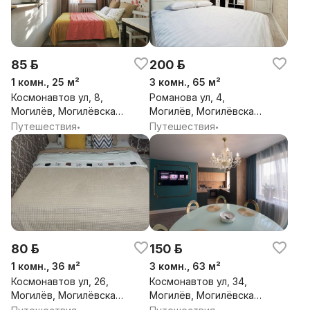
85 р.
200 р.
1 комн., 25 м²
3 комн., 65 м²
Космонавтов ул, 8,
Романова ул, 4,
Могилёв, Могилёвская
Могилёв, Могилёвская
обл.
обл.
Путешествия
Путешествия
•
•
80 р.
150 р.
1 комн., 36 м²
3 комн., 63 м²
Космонавтов ул, 26,
Космонавтов ул, 34,
Могилёв, Могилёвская
Могилёв, Могилёвская
обл.
обл.