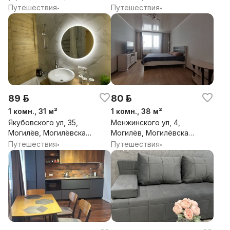
Могилёвская обл.
обл.
Путешествия
Путешествия
•
•
89 р.
80 р.
1 комн., 31 м²
1 комн., 38 м²
Якубовского ул, 35,
Менжинского ул, 4,
Могилёв, Могилёвская
Могилёв, Могилёвская
обл.
обл.
Путешествия
Путешествия
•
•