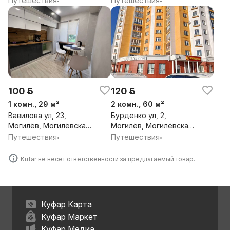
Путешествия
Путешествия
•
•
100 р.
120 р.
1 комн., 29 м²
2 комн., 60 м²
Вавилова ул, 23,
Бурденко ул, 2,
Могилёв, Могилёвская
Могилёв, Могилёвская
обл.
обл.
Путешествия
Путешествия
•
•
Kufar не несет ответственности за предлагаемый товар.
Куфар Карта
Куфар Маркет
Куфар Медиа