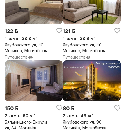
122 р.
121 р.
1 комн., 38.8 м²
1 комн., 38.8 м²
Якубовского ул, 40,
Якубовского ул, 40,
Могилёв, Могилёвская
Могилёв, Могилёвская
обл.
обл.
Путешествия
Путешествия
•
•
150 р.
80 р.
2 комн., 60 м²
2 комн., 49 м²
Бялыницкого-Бирули
Якубовского ул, 90,
ул, 8А, Могилёв,
Могилёв, Могилёвская