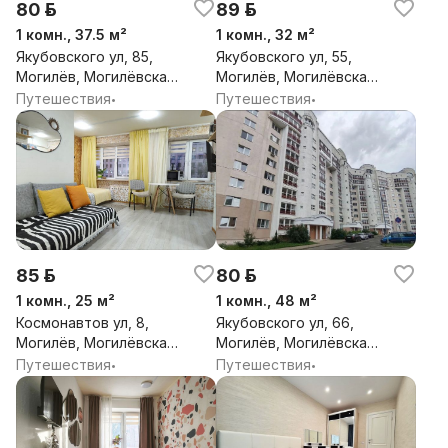
80 р.
89 р.
1 комн., 37.5 м²
1 комн., 32 м²
Якубовского ул, 85,
Якубовского ул, 55,
Могилёв, Могилёвская
Могилёв, Могилёвская
обл.
обл.
Путешествия
Путешествия
•
•
85 р.
80 р.
1 комн., 25 м²
1 комн., 48 м²
Космонавтов ул, 8,
Якубовского ул, 66,
Могилёв, Могилёвская
Могилёв, Могилёвская
обл.
обл.
Путешествия
Путешествия
•
•