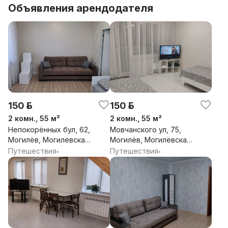
Объявления арендодателя
150 р.
150 р.
2 комн., 55 м²
2 комн., 55 м²
Непокорённых бул, 62,
Мовчанского ул, 75,
Могилёв, Могилёвская
Могилёв, Могилёвская
обл.
обл.
Путешествия
Путешествия
•
•