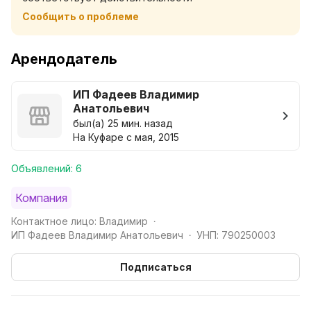
*Рядом ТЦ ГИППО, ОМА, ТРОЙКА.
Сообщить о проблеме
* ШУМНЫМ КОМПАНИЯМ И ГОСТЯМ ДО 25 ЛЕТ
ПРОСЬБА НЕ БЕСПОКОИТЬ!!!
*НЕ СДАЁТСЯ ДЛЯ ПРОВЕДЕНИЯ МЕРОПРИЯТИЙ!!!
Арендодатель
ИП Фадеев Владимир
Анатольевич
был(а) 25 мин. назад
На Куфаре с мая, 2015
Объявлений: 6
Компания
Контактное лицо: Владимир
•
ИП Фадеев Владимир Анатольевич
УНП: 790250003
•
Подписаться