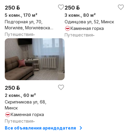
250 р.
250 р.
5 комн., 170 м²
3 комн., 80 м²
Подгорная ул, 70,
Одинцова ул, 52, Минск
Могилёв, Могилёвская
Каменная горка
обл.
Путешествия
•
Путешествия
•
250 р.
2 комн., 60 м²
Скрипникова ул, 68,
Минск
Каменная горка
Путешествия
•
Все объявления арендодателя