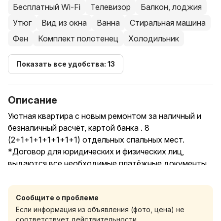
Бесплатный Wi-Fi
Телевизор
Балкон, лоджия
Утюг
Вид из окна
Ванна
Стиральная машина
Фен
Комплект полотенец
Холодильник
Показать все удобства: 13
Описание
Уютная квартира с новым ремонтом за наличный и
безналичный расчёт, картой банка . 8
(2+1+1+1+1+1+1+1) отдельных спальных мест.
*Договор для юридических и физических лиц,
выдаются все необходимые платёжные документы.
*Есть всё необходимое для комфортного
проживания (телевизор LED, СВЧ печь, стиральная
Сообщите о проблеме
машина, холодильник, столовые принадлежности,
Если информация из объявления (фото, цена) не
комплекты постельного белья)
соответствует действительности