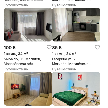
обл.
обл.
Путешествия
Путешествия
•
•
100 р.
85 р.
1 комн., 34 м²
1 комн., 34 м²
Мира пр, 35, Могилёв,
Гагарина ул, 2,
Могилёвская обл.
Могилёв, Могилёвская
обл.
Путешествия
Путешествия
•
•