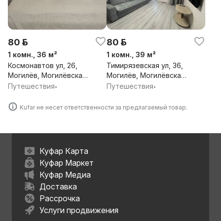
80 р.
80 р.
1 комн., 36 м²
1 комн., 39 м²
Космонавтов ул, 26,
Тимирязевская ул, 36,
Могилёв, Могилёвская
Могилёв, Могилёвская
обл.
обл.
Путешествия
Путешествия
•
•
Kufar не несет ответственности за предлагаемый товар.
Куфар Карта
Куфар Маркет
Куфар Медиа
Доставка
Рассрочка
Услуги продвижения