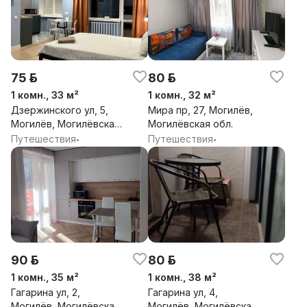
75 р.
80 р.
1 комн., 33 м²
1 комн., 32 м²
Дзержинского ул, 5,
Мира пр, 27, Могилёв,
Могилёв, Могилёвская
Могилёвская обл.
обл.
Путешествия
Путешествия
•
•
90 р.
80 р.
1 комн., 35 м²
1 комн., 38 м²
Гагарина ул, 2,
Гагарина ул, 4,
Могилёв, Могилёвская
Могилёв, Могилёвская