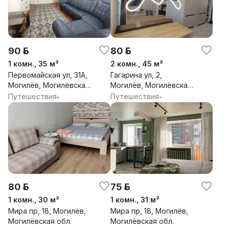
90 р.
80 р.
1 комн., 35 м²
2 комн., 45 м²
Первомайская ул, 31А,
Гагарина ул, 2,
Могилёв, Могилёвская
Могилёв, Могилёвская
обл.
обл.
Путешествия
Путешествия
•
•
80 р.
75 р.
1 комн., 30 м²
1 комн., 31 м²
Мира пр, 18, Могилёв,
Мира пр, 18, Могилёв,
Могилёвская обл.
Могилёвская обл.