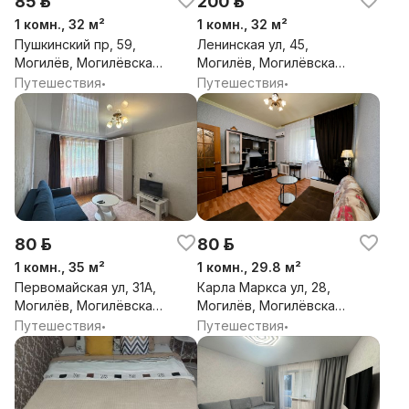
85 р.
200 р.
1 комн., 32 м²
1 комн., 32 м²
Пушкинский пр, 59,
Ленинская ул, 45,
Могилёв, Могилёвская
Могилёв, Могилёвская
обл.
обл.
Путешествия
Путешествия
•
•
80 р.
80 р.
1 комн., 35 м²
1 комн., 29.8 м²
Первомайская ул, 31А,
Карла Маркса ул, 28,
Могилёв, Могилёвская
Могилёв, Могилёвская
обл.
обл.
Путешествия
Путешествия
•
•