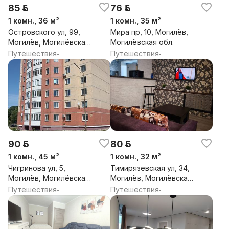
85 р.
76 р.
1 комн., 36 м²
1 комн., 35 м²
Островского ул, 99,
Мира пр, 10, Могилёв,
Могилёв, Могилёвская
Могилёвская обл.
обл.
Путешествия
Путешествия
•
•
90 р.
80 р.
1 комн., 45 м²
1 комн., 32 м²
Чигринова ул, 5,
Тимирязевская ул, 34,
Могилёв, Могилёвская
Могилёв, Могилёвская
обл.
обл.
Путешествия
Путешествия
•
•