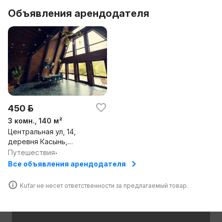
Объявления арендодателя
450 р.
3 комн., 140 м²
Центральная ул, 14,
деревня Касынь,
Папернянский
Путешествия
•
сельсовет, Минский
Все объявления арендодателя
район, Минская обл.
Kufar не несет ответственности за предлагаемый товар.