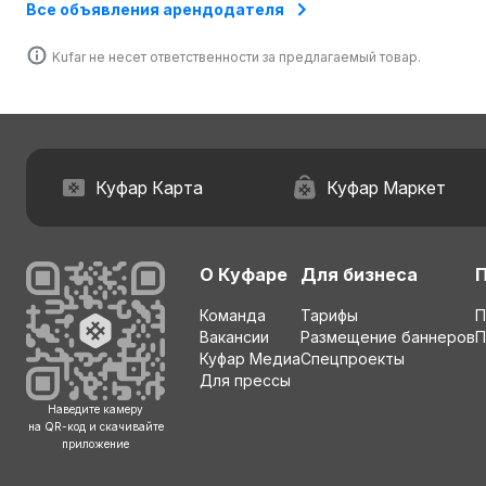
Боровлянский
Боровлянский
Все объявления арендодателя
сельсовет,
сельсовет,
Минский район,
Минский район,
Kufar не несет ответственности за предлагаемый товар.
Минская обл.
Минская обл.
Куфар Карта
Куфар Маркет
О Куфаре
Для бизнеса
Команда
Тарифы
П
Вакансии
Размещение баннеров
П
Куфар Медиа
Спецпроекты
Для прессы
Наведите камеру
на QR-код и скачивайте
приложение