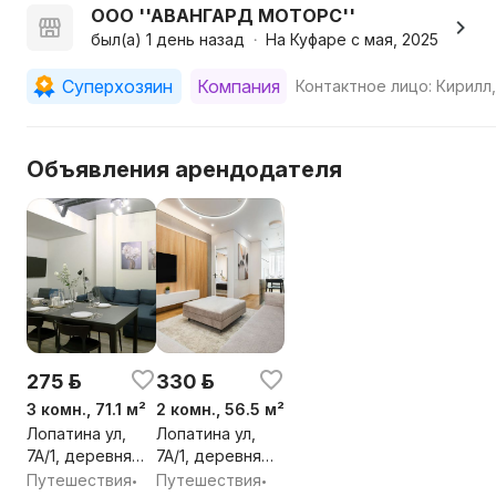
Заселение после 15.00. Выселение до 11.00.
ООО ''АВАНГАРД МОТОРС''
Заявки принимаются с 9.00 до 20.00.
был(а) 1 день назад
На Куфаре с мая, 2025
•
Суперхозяин
Компания
Контактное лицо: Кирилл
Объявления арендодателя
275 р.
330 р.
3 комн., 71.1 м²
2 комн., 56.5 м²
Лопатина ул,
Лопатина ул,
7А/1, деревня
7А/1, деревня
Копище,
Копище,
Путешествия
Путешествия
•
•