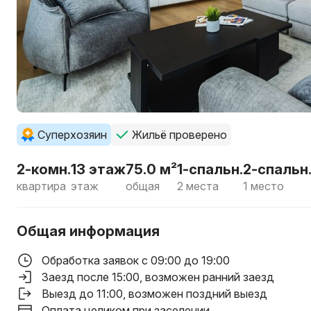
Суперхозяин
Жильё проверено
2-комн.
13 этаж
75.0 м²
1-спальн.
2-спальн
квартира
этаж
общая
2 места
1 место
Общая информация
Обработка заявок с 09:00 до 19:00
Заезд после 15:00
, возможен ранний заезд
Выезд до 11:00
, возможен поздний выезд
Оплата целиком при заселении