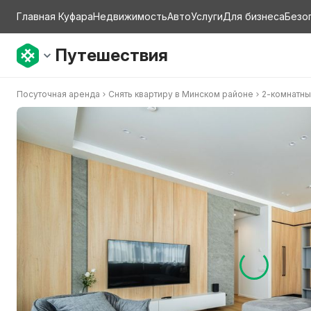
Главная Куфара
Недвижимость
Авто
Услуги
Для бизнеса
Безо
Путешествия
Посуточная аренда
Снять квартиру в Минском районе
2-комнатны