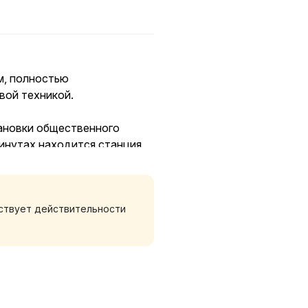
м, полностью
вой техникой.
тановки общественного
минутах находится станция
ть предоплату. Принимаем
тствует действительности
тный счет. Заключаем
е, сезонность) возможно