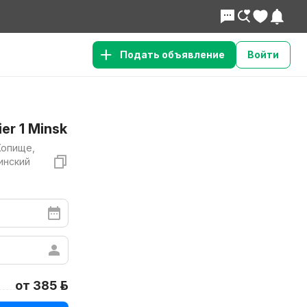
Подать объявление
Войти
r 1 Minsk
Копище,
инский
от 385 р.