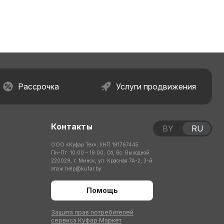
Рассрочка
Услуги продвижения
Контакты
BY
RU
ООО «Куфар Тех», УНП 191767445
Пн-Пт: 10:00 – 18:00; Сб, Вс: Выходной
220029, г. Минск, ул. Красная 7А-2, 3-й
этаж
help@kufar.by
Помощь
Защита прав потребителей
сервиса Куфар Маркет