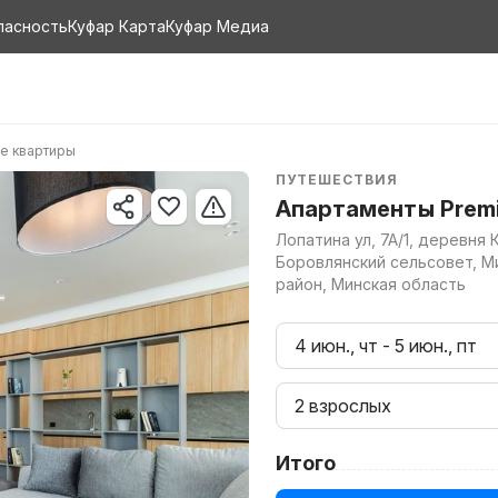
пасность
Куфар Карта
Куфар Медиа
е квартиры
ПУТЕШЕСТВИЯ
Апартаменты Premie
Лопатина ул, 7А/1, деревня 
Боровлянский сельсовет, М
район, Минская область
4 июн., чт
-
5 июн., пт
2 взрослых
Итого