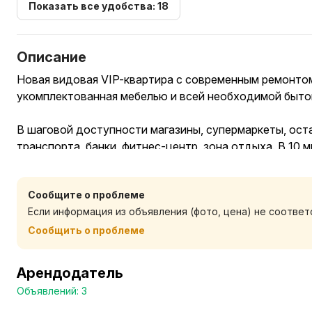
Показать все удобства: 18
Описание
Новая видовая VIP-квартира с современным ремонто
укомплектованная мебелью и всей необходимой быто
В шаговой доступности магазины, супермаркеты, ос
транспорта, банки, фитнес-центр, зона отдыха. В 10 
метро «Уручье». Удобный выезд на МКАД.
Сообщите о проблеме
Для подтверждения бронирования необходимо сдела
Если информация из объявления (фото, цена) не соотве
оплату банковскими картами или переводом на расче
договор. Предоставляем отчетные документы.
Сообщить о проблеме
В периоды повышенного спроса (праздники, выходны
Арендодатель
увеличение стоимости.
Объявлений: 3