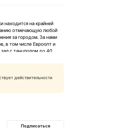
и находится на крайней
мпанию отмечающую любой
нения за городом. За нами
в, в том числе Евроопт и
 зал с танцполом до 40
осудомойкой и всем
ных комнат. Две из них
а руками хозяина усадьбы.
тствует действительности
а. В доме 4 санузла с
до 36 человек. Развлечения
бильярд, настольный тенис,
Подписаться