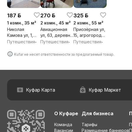
187 р.
270 р.
325 р.
1 комн., 35 м²
2 комн., 45 м²
2 комн., 55 м²
Николая
Авиационная
Приозёрная ул,
Камова ул, 1,
ул, 63, деревня
15, агрогородок
деревня
Копище,
Ратомка,
Путешествия
Путешествия
Путешествия
•
•
•
Копище,
Боровлянский
Ждановичский
Боровлянский
сельсовет,
сельсовет,
Kufar не несет ответственности за предлагаемый товар.
сельсовет,
Минский район,
Минский район,
Минский район,
Минская обл.
Минская обл.
Минская обл.
Куфар Карта
Куфар Маркет
О Куфаре
Для бизнеса
Команда
Тарифы
П
Вакансии
Размещение баннеров
П