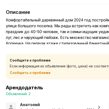
Описание
Комфортабельный деревянный дом 2024 год постройк
улице большого поселка. Мы рады встретить как ко
праздник до 40-50 человек, так и семьи ищущие уеди
луг, лес и чарующий пейзаж. Есть множество магазино
Копеечка. На первом этаже стилизованный банкетный
посадочных мест. Огромная кухня с двумя плитами, п
необходимым. Второй уровень - 5 уютных меблирован
Сообщите о проблеме
имеют балкон и собственный санузел. Мебель сделан
Если информация из объявления (фото, цена) не соотве
Номера наполнены чарующим ароматом свежего дерев
душевыми. На усадьбе можем расположить на ночлег 
Сообщить о проблеме
: настольный теннис, беседка с барбекю и мангалами, 
баня с бассейном, качели, детская площадка.
Арендодатель
Объявлений: 2
Анатолий