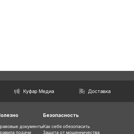
Куфар Медиа
Доставка
Полезно
Безопасность
равовые документы
Как себя обезопасить
равила подачи
Защита от мошенничества