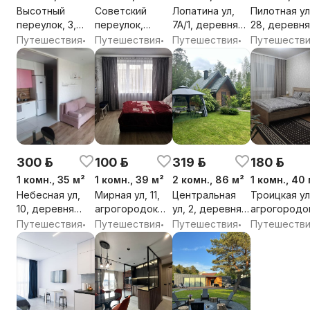
Высотный
Советский
Лопатина ул,
Пилотная ул
переулок, 3,
переулок,
7А/1, деревня
28, деревня
деревня
агрогородок
Копище,
Копище,
Путешествия
Путешествия
Путешествия
Путешеств
•
•
•
Марьяливо,
Ратомка,
Боровлянский
Боровлянск
Острошицко-
Ждановичский
сельсовет,
сельсовет,
Городокский
сельсовет,
Минский район,
Минский рай
сельсовет,
Минский район,
Минская обл.
Минская обл
Минский район,
Минская обл.
Минская обл.
300 р.
100 р.
319 р.
180 р.
1 комн., 35 м²
1 комн., 39 м²
2 комн., 86 м²
1 комн., 40
Небесная ул,
Мирная ул, 11,
Центральная
Троицкая ул,
10, деревня
агрогородок
ул, 2, деревня
агрогородо
Копище,
Лесной,
Лихачи,
Лесной,
Путешествия
Путешествия
Путешествия
Путешеств
•
•
•
Боровлянский
Боровлянский
Горанский
Боровлянск
сельсовет,
сельсовет,
сельсовет,
сельсовет,
Минский район,
Минский район,
Минский район,
Минский рай
Минская обл.
Минская обл.
Минская обл.
Минская обл