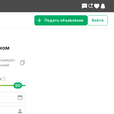
Подать объявление
Войти
ком
рошицко-
нский
е
90