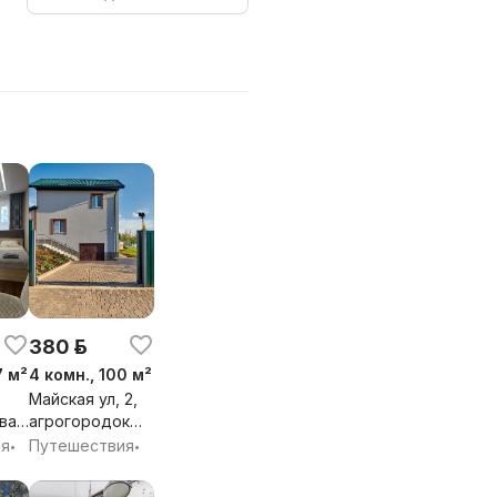
380 р.
7 м²
4 комн., 100 м²
Майская ул, 2,
ва
агрогородок
Ждановичи,
ия
Путешествия
•
•
к
Ждановичский
сельсовет,