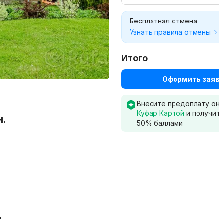
Бесплатная отмена
Узнать правила отмены
Итого
Оформить заяв
Внесите предоплату о
Куфар Картой
и получи
н.
50
% баллами
и