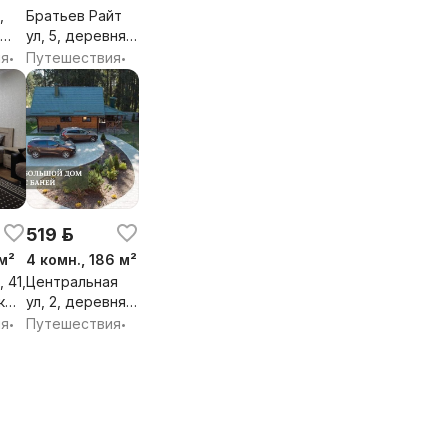
,
Братьев Райт
ул, 5, деревня
Копище,
ия
Путешествия
•
•
ий
Боровлянский
сельсовет,
он,
Минский район,
.
Минская обл.
519 р.
 м²
4 комн., 186 м²
 41,
Центральная
к
ул, 2, деревня
Лихачи,
ия
Путешествия
•
•
ий
Горанский
сельсовет,
он,
Минский район,
.
Минская обл.