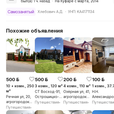
был(а) 1 ч. назад
На Куфаре с марта, 2014
•
Самозанятый
Хлебович А.Д.
УНП: KA4171134
•
Похожие объявления
500 р.
500 р.
200 р.
100 р.
10 + комн., 250
3 комн., 120 м²
4 комн., 110 м²
1 комн., 37.
м²
СТ Восход-91,
Озёрная ул, 41,
Н.Н.
Речная ул, 20,
Острошицко-
агрогородок
Александро
агрогородок
Городокский
Острошицкий
ул, 17,
Путешествия
Путешествия
Путешеств
•
•
Острошицкий
сельсовет,
Городок,
агрогородо
Путешествия
•
Городок,
Минский район,
Острошицко-
Лесной,