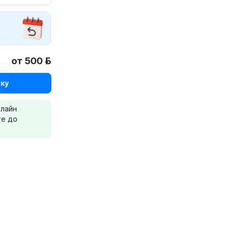
от 500 р.
ку
нлайн
те до