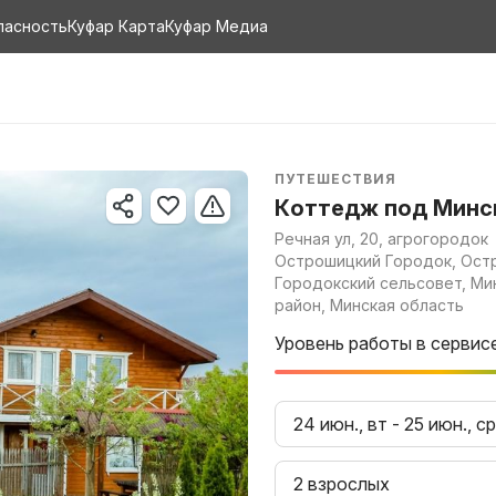
пасность
Куфар Карта
Куфар Медиа
ПУТЕШЕСТВИЯ
Коттедж под Минс
Речная ул, 20, агрогородок
Острошицкий Городок, Ост
Городокский сельсовет, Ми
район, Минская область
Уровень работы в сервис
24 июн., вт
-
25 июн., ср
2 взрослых