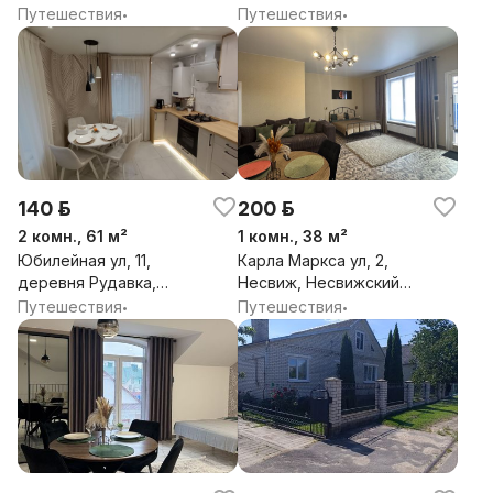
сельсовет, Несвижский
район, Минская обл.
Путешествия
Путешествия
•
•
район, Минская обл.
140 р.
200 р.
2 комн., 61 м²
1 комн., 38 м²
Юбилейная ул, 11,
Карла Маркса ул, 2,
деревня Рудавка,
Несвиж, Несвижский
Несвижский сельсовет,
район, Минская обл.
Путешествия
Путешествия
•
•
Несвижский район,
Минская обл.