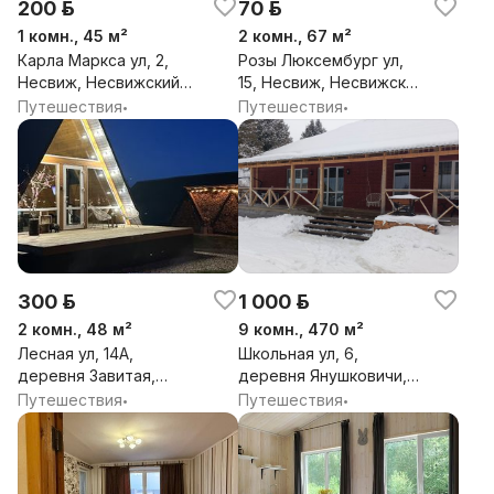
200 р.
70 р.
1 комн., 45 м²
2 комн., 67 м²
Карла Маркса ул, 2,
Розы Люксембург ул,
Несвиж, Несвижский
15, Несвиж, Несвижский
район, Минская обл.
район, Минская обл.
Путешествия
Путешествия
•
•
300 р.
1 000 р.
2 комн., 48 м²
9 комн., 470 м²
Лесная ул, 14А,
Школьная ул, 6,
деревня Завитая,
деревня Янушковичи,
Городейский
Янушковичский
Путешествия
Путешествия
•
•
сельсовет, Несвижский
сельсовет, Логойский
район, Минская обл.
район, Минская обл.