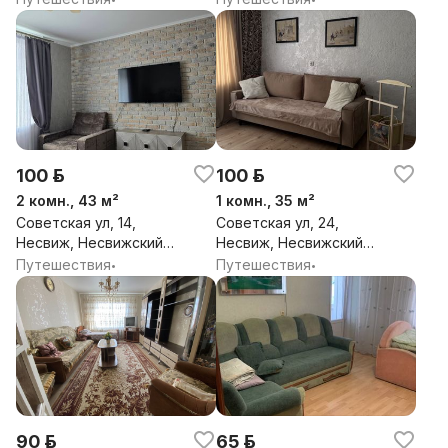
Минская обл.
Минская обл.
100 р.
100 р.
2 комн., 43 м²
1 комн., 35 м²
Советская ул, 14,
Советская ул, 24,
Несвиж, Несвижский
Несвиж, Несвижский
район, Минская обл.
район, Минская обл.
Путешествия
Путешествия
•
•
90 р.
65 р.