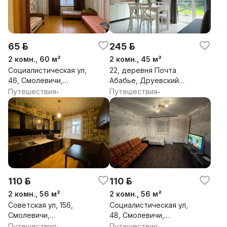
65 р.
245 р.
2 комн., 60 м²
2 комн., 45 м²
Социалистическая ул,
22, деревня Почта
46, Смолевичи,
Абабье, Друевский
Смолевичский район,
сельсовет,
Путешествия
Путешествия
•
•
Минская обл.
Браславский район,
Витебская обл.
110 р.
110 р.
2 комн., 56 м²
2 комн., 56 м²
Советская ул, 156,
Социалистическая ул,
Смолевичи,
48, Смолевичи,
Смолевичский район,
Смолевичский район,
Путешествия
Путешествия
•
•