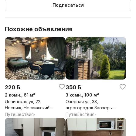
Подписаться
Похожие объявления
220 р.
350 р.
2 комн., 61 м²
3 комн., 100 м²
Ленинская ул, 22,
Озёрная ул, 33,
Несвиж, Несвижский
агрогородок Заозерье,
район, Минская обл.
Несвижский сельсовет,
Путешествия
Путешествия
•
•
Несвижский район,
Минская обл.