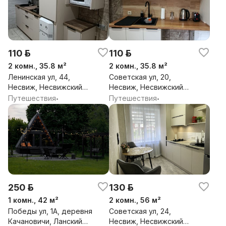
110 р.
110 р.
2 комн., 35.8 м²
2 комн., 35.8 м²
Ленинская ул, 44,
Советская ул, 20,
Несвиж, Несвижский
Несвиж, Несвижский
район, Минская обл.
район, Минская обл.
Путешествия
Путешествия
•
•
250 р.
130 р.
1 комн., 42 м²
2 комн., 56 м²
Победы ул, 1А, деревня
Советская ул, 24,
Качановичи, Ланский
Несвиж, Несвижский