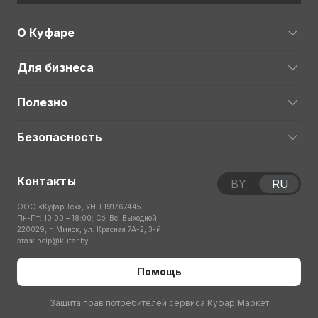
О Куфаре
Для бизнеса
Полезно
Безопасность
Контакты
BY
RU
ООО «Куфар Тех», УНП 191767445
Пн-Пт: 10:00 – 18:00; Сб, Вс: Выходной
220029, г. Минск, ул. Красная 7А-2, 3-й
этаж
help@kufar.by
Помощь
Защита прав потребителей сервиса Куфар Маркет