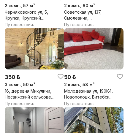
2 комн., 57 м²
2 комн., 60 м²
Черняховского ул, 5,
Советская ул, 137,
Крупки, Крупский
Смолевичи,
район, Минская обл.
Смолевичский район,
Путешествия
Путешествия
•
•
Минская обл.
350 р.
50 р.
3 комн., 50 м²
2 комн., 58 м²
16, деревня Микуличи,
Молодёжная ул, 190К4,
Несвижский сельсовет,
Новополоцк, Витебская
Несвижский район,
обл.
Путешествия
Путешествия
•
•
Минская обл.