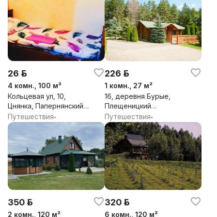
26 р.
226 р.
4 комн., 100 м²
1 комн., 27 м²
Кольцевая ул, 10,
16, деревня Бурые,
Цнянка, Папернянский
Плещеницкий
сельсовет, Минский
сельсовет, Логойский
Путешествия
Путешествия
•
•
район, Минская обл.
район, Минская обл.
350 р.
320 р.
2 комн., 120 м²
6 комн., 120 м²