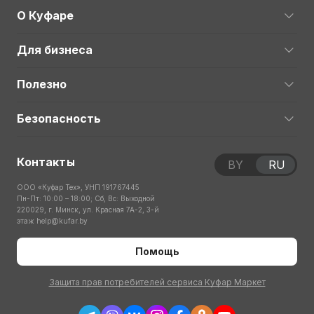
О Куфаре
Для бизнеса
Полезно
Безопасность
Контакты
BY
RU
ООО «Куфар Тех», УНП 191767445
Пн-Пт: 10:00 – 18:00; Сб, Вс: Выходной
220029, г. Минск, ул. Красная 7А-2, 3-й
этаж
help@kufar.by
Помощь
Защита прав потребителей сервиса Куфар Маркет