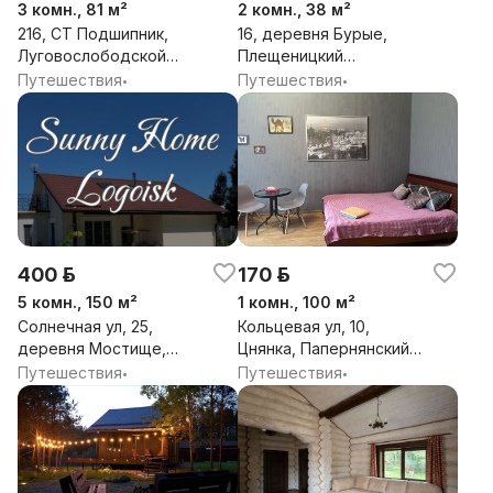
3 комн., 81 м²
2 комн., 38 м²
216, СТ Подшипник,
16, деревня Бурые,
Луговослободской
Плещеницкий
сельсовет, Минский
сельсовет, Логойский
Путешествия
Путешествия
•
•
район, Минская обл.
район, Минская обл.
400 р.
170 р.
5 комн., 150 м²
1 комн., 100 м²
Солнечная ул, 25,
Кольцевая ул, 10,
деревня Мостище,
Цнянка, Папернянский
Швабский сельсовет,
сельсовет, Минский
Путешествия
Путешествия
•
•
Логойский район,
район, Минская обл.
Минская обл.