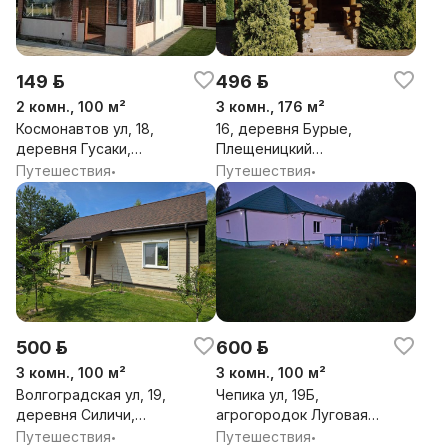
149 р.
496 р.
2 комн., 100 м²
3 комн., 176 м²
Космонавтов ул, 18,
16, деревня Бурые,
деревня Гусаки,
Плещеницкий
Козловский сельсовет,
сельсовет, Логойский
Путешествия
Путешествия
•
•
Несвижский район,
район, Минская обл.
Минская обл.
500 р.
600 р.
3 комн., 100 м²
3 комн., 100 м²
Волгоградская ул, 19,
Чепика ул, 19Б,
деревня Силичи,
агрогородок Луговая
Логойский сельсовет,
Слобода,
Путешествия
Путешествия
•
•