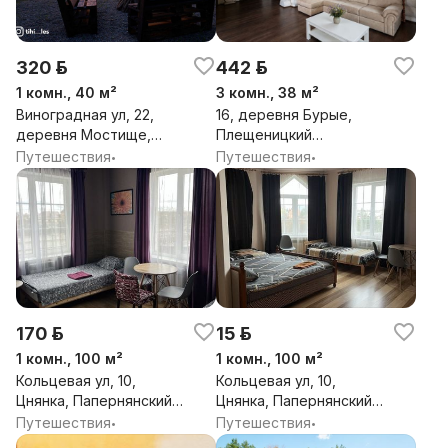
320 р.
442 р.
1 комн., 40 м²
3 комн., 38 м²
Виноградная ул, 22,
16, деревня Бурые,
деревня Мостище,
Плещеницкий
Швабский сельсовет,
сельсовет, Логойский
Путешествия
Путешествия
•
•
Логойский район,
район, Минская обл.
Минская обл.
170 р.
15 р.
1 комн., 100 м²
1 комн., 100 м²
Кольцевая ул, 10,
Кольцевая ул, 10,
Цнянка, Папернянский
Цнянка, Папернянский
сельсовет, Минский
сельсовет, Минский
Путешествия
Путешествия
•
•
район, Минская обл.
район, Минская обл.