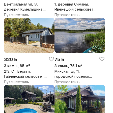
Центральная ул, 1А,
1, деревня Симаны,
деревня Кумельщина,
Ивенецкий сельсовет,
Людвиновский
Воложинский район,
Путешествия
Путешествия
•
•
сельсовет, Вилейский
Минская обл.
район, Минская обл.
320 р.
75 р.
3 комн., 85 м²
3 комн., 75.1 м²
213, СТ Веряги,
Минская ул, 11,
Гайненский сельсовет,
городской посёлок
Логойский район,
Зелёный Бор,
Путешествия
Путешествия
•
•
Минская обл.
Зеленоборский
сельсовет,
Смолевичский район,
Минская обл.