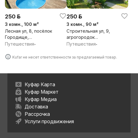
250 р.
250 р.
3 комн., 100 м²
3 комн., 90 м²
Лесная ул, 8, посёлок
Строительная ул, 9,
Городище,
агрогородок
Негорельский
Острошицы,
Путешествия
Путешествия
•
•
сельсовет,
Острошицкий
Дзержинский район,
сельсовет, Логойский
Kufar не несет ответственности за предлагаемый товар.
Минская обл.
район, Минская обл.
Куфар Карта
Куфар Маркет
Куфар Медиа
Доставка
Рассрочка
Услуги продвижения