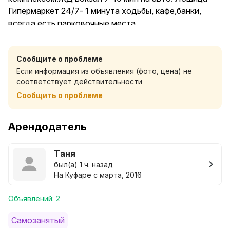
Гипермаркет 24/7- 1 минута ходьбы, кафе,банки,
всегда есть парковочные места .
В квартире свежее постельное и полотенца,
шампунь и гель-душ,фен, вся техника и посуда.
Сообщите о проблеме
Смарт ТВ, WiFi, духовой шкаф,посудомойка и
Если информация из объявления (фото, цена) не
стиральная машина, комфортные матрасы.
соответствует действительности
Отчётные документы предоставляются, расчет в
Сообщить о проблеме
белорусских или российских рублях.
Заселение 24/7
Арендодатель
Таня
был(а) 1 ч. назад
На Куфаре с марта, 2016
Объявлений: 2
Самозанятый