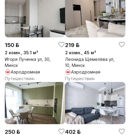
150 р.
219 р.
2 комн., 35.1 м²
2 комн., 45 м²
Игоря Лученка ул, 30,
Леонида Щемелёва ул,
Минск
10, Минск
Аэродромная
Аэродромная
Путешествия
Путешествия
•
•
250 р.
402 р.