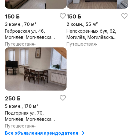
150 р.
150 р.
3 комн., 70 м²
2 комн., 55 м²
Габровская ул, 46,
Непокорённых бул, 62,
Могилёв, Могилёвская
Могилёв, Могилёвская
обл.
обл.
Путешествия
Путешествия
•
•
250 р.
5 комн., 170 м²
Подгорная ул, 70,
Могилёв, Могилёвская
обл.
Путешествия
•
Все объявления арендодателя