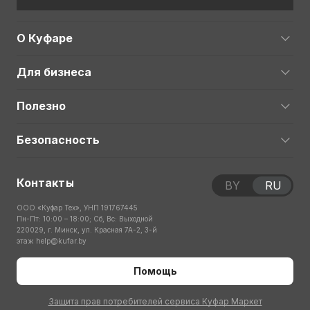
О Куфаре
Для бизнеса
Полезно
Безопасность
Контакты
BY
RU
ООО «Куфар Тех», УНП 191767445
Пн-Пт: 10:00 – 18:00; Сб, Вс: Выходной
220029, г. Минск, ул. Красная 7А-2, 3-й
этаж
help@kufar.by
Помощь
Защита прав потребителей сервиса Куфар Маркет