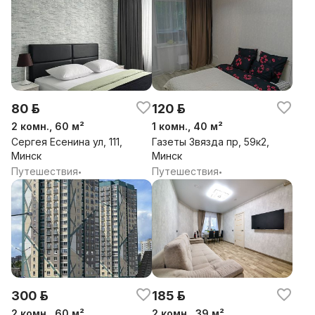
80 р.
120 р.
2 комн., 60 м²
1 комн., 40 м²
Сергея Есенина ул, 111,
Газеты Звязда пр, 59к2,
Минск
Минск
Путешествия
Путешествия
•
•
300 р.
185 р.
2 комн., 60 м²
2 комн., 39 м²