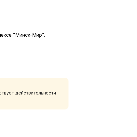
лексе "Минск-Мир".
ких встреч,а также для
ндинавском стиле.
тствует действительности
расом в спальне.
посуда для комфортного