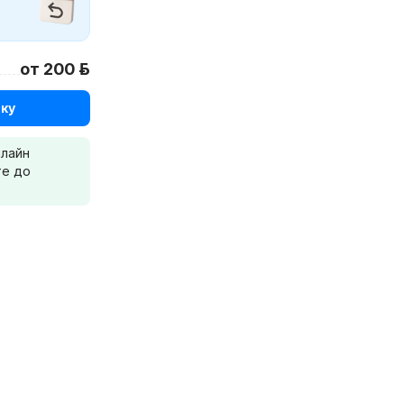
от 200 р.
ку
нлайн
те до