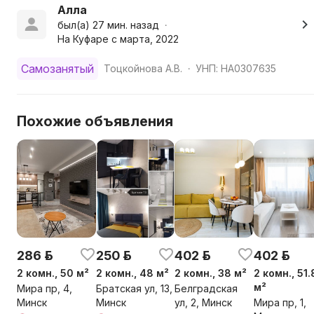
Для командированных предоставляем документы для
Алла
Бронь по предоплате,которая не возвращается при о
был(а) 27 мин. назад
•
На Куфаре с марта, 2022
Курение в квартире,а также использование кальянов 
Квартира не сдаётся лицам младше 23 лет,
Самозанятый
Тоцкойнова А.В.
УНП: HA0307635
•
не предназначена для проведения шумных мероприят
Похожие объявления
286 р.
250 р.
402 р.
402 р.
2 комн., 50 м²
2 комн., 48 м²
2 комн., 38 м²
2 комн., 51.
м²
Мира пр, 4,
Братская ул, 13,
Белградская
Минск
Минск
ул, 2, Минск
Мира пр, 1,