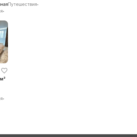
ная
Путешествия
•
ия
•
 м²
ия
•