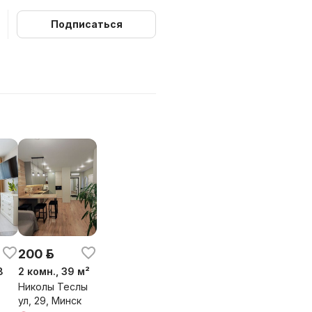
 отчёта.
тмене бронирования.
Подписаться
запрещено.
ий.
200 р.
8
2 комн., 39 м²
Николы Теслы
ул, 29, Минск