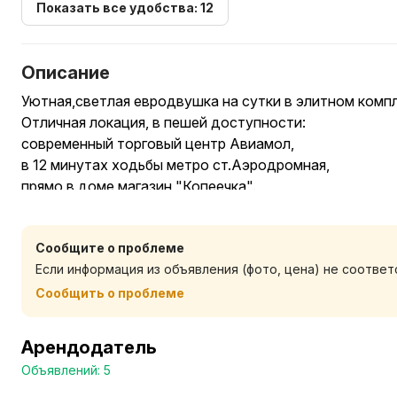
Показать все удобства: 12
Описание
Уютная,светлая евродвушка на сутки в элитном комп
Отличная локация, в пешей доступности:
современный торговый центр Авиамол,
в 12 минутах ходьбы метро ст.Аэродромная,
прямо в доме магазин "Копеечка".
Идеальный вариант для семейного отдыха,романтичес
бизнес-командировок.
Сообщите о проблеме
Квартира просторная с современным ремонтом в ска
Если информация из объявления (фото, цена) не соотве
В квартире 4 спальных места (2+2).
Большая двухспальная кровать с ортопедическим мат
Сообщить о проблеме
В гостиной удобный раскладной диван.
Из спальни есть выход в лоджию.
Арендодатель
В квартире имеется необходимая бытовая техника и 
Объявлений: 5
проживания.