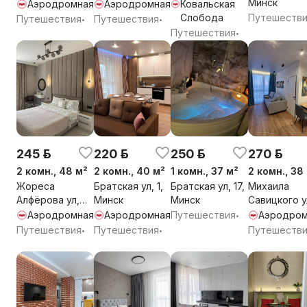
Минск
Аэродромная
Аэродромная
Ковальская
Слобода
Путешеств
Путешествия
Путешествия
•
•
Путешествия
•
245 р.
220 р.
250 р.
270 р.
2 комн., 48 м²
2 комн., 40 м²
1 комн., 37 м²
2 комн., 38
Жореса
Братская ул, 1,
Братская ул, 17,
Михаила
Алфёрова ул,
Минск
Минск
Савицкого у
12, Минск
37, Минск
Аэродромная
Аэродромная
Путешествия
Аэродром
•
Путешествия
Путешествия
Путешеств
•
•