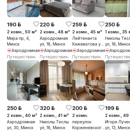
190 р.
220 р.
259 р.
250 р.
2 комн., 50 м²
2 комн., 48 м²
2 комн., 45 м²
1 комн., 35 
Мира пр, 4,
Аэродромная
Лейтенанта
Николы Тес
Минск
ул, 18, Минск
Кижеватова ул,
ул, 18, Минс
3В, Минск
Аэродромная
Аэродромная
Аэродромная
Аэродром
Путешествия
Путешествия
Путешествия
Путешеств
•
•
•
250 р.
320 р.
200 р.
199 р.
2 комн., 40 м²
2 комн., 41 м²
2 комн.
2 комн., 49
Аэродромная
Николы Теслы
переулок
Игоря Луче
ул, 30, Минск
ул, 18, Минск
Корженевского
ул, 13, Минс