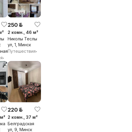
250 р.
м²
2 комн., 46 м²
лы
Николы Теслы
к
ул, 1, Минск
ная
Путешествия
•
ия
•
220 р.
 м²
2 комн., 37 м²
нка
Белградская
к
ул, 9, Минск