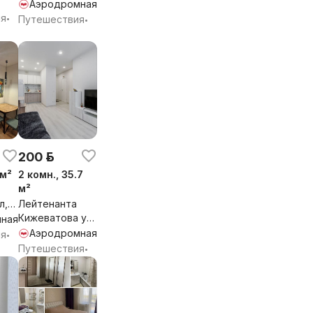
Аэродромная
ия
•
Путешествия
•
200 р.
 м²
2 комн., 35.7
м²
л,
Лейтенанта
Кижеватова ул,
ная
3Д, Минск
Аэродромная
ия
•
Путешествия
•