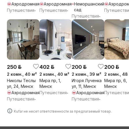
, 20, Минск
Аэродромная
Аэродромная
Неморшанский
Аэродром
сад
Путешествия
Путешествия
Путешеств
•
•
Путешествия
•
250 р.
402 р.
200 р.
200 р.
2 комн., 40 м²
2 комн., 40 м²
2 комн., 39 м²
2 комн., 48
Николы Теслы
Мира пр, 1,
Игоря Лученка
Мира пр, 6,
ул, 24, Минск
Минск
ул, 11, Минск
Минск
Аэродромная
Путешествия
Аэродромная
Путешеств
•
Путешествия
Путешествия
•
•
Kufar не несет ответственности за предлагаемый товар.