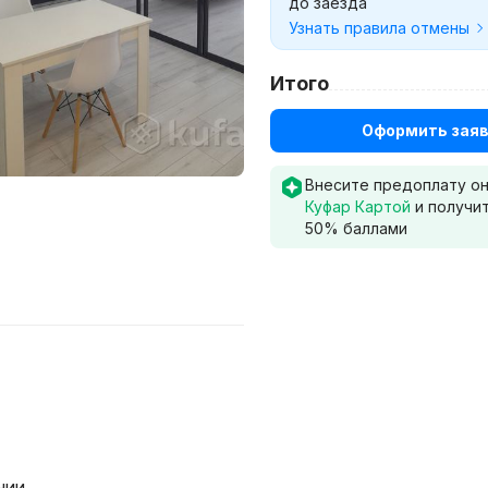
до заезда
Узнать правила отмены
Итого
Оформить заяв
Внесите предоплату о
Куфар Картой
и получи
50
% баллами
нии