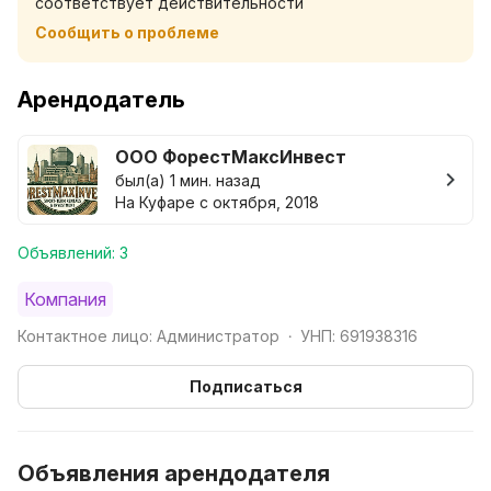
соответствует действительности
машина, фен, средства гигиены.
Сообщить о проблеме
Удобное расположение: рядом магазины, кафе,
остановки общественного транспорта. Лёгкий заезд
Арендодатель
и выезд.
ООО ФорестМаксИнвест
Заезд в любое удобное время
был(а) 1 мин. назад
Возможна аренда на несколько суток
На Куфаре с октября, 2018
Отчётные документы (по договорённости)
Объявлений: 3
Не сдаётся для шумных мероприятий
Курение запрещено.Возможна предоплата.
Компания
Контактное лицо: Администратор
УНП: 691938316
•
Подписаться
Объявления арендодателя