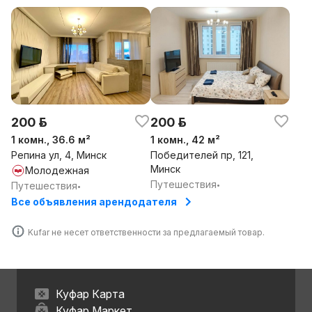
200 р.
200 р.
1 комн., 36.6 м²
1 комн., 42 м²
Репина ул, 4, Минск
Победителей пр, 121,
Минск
Молодежная
Путешествия
Путешествия
•
•
Все объявления арендодателя
Kufar не несет ответственности за предлагаемый товар.
Куфар Карта
Куфар Маркет