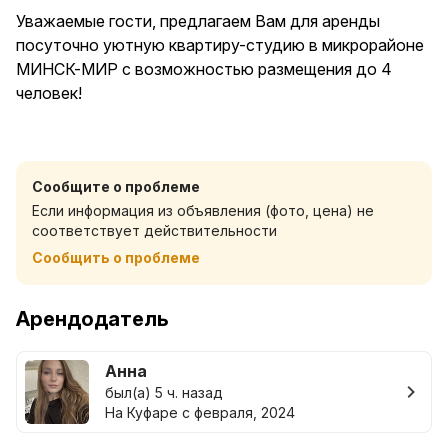
Уважаемые гости, предлагаем Вам для аренды
посуточно уютную квартиру-студию в микрорайоне
МИНСК-МИР с возможностью размещения до 4
человек!
Рядом метро: Институт Культуры, Аэродромная (в
пешей доступности)
Сообщите о проблеме
Если информация из объявления (фото, цена) не
Удобная локация: рядом самый большой в Беларуси
соответствует действительности
ТРЦ Aviamall, ТЦ Outleto. 10 минут до проспекта
Сообщить о проблеме
Независимости и проспекта Дзержинского. 10-15
минут до ЖД и Автовокзала.
Арендодатель
Свежий ремонт в новом доме. Все сделано красиво
и с любовью. Отдельная гардеробная комната.
Анна
Новая комфортная мебель:
был(а) 5 ч. назад
- двухместная кровать (закрывается шторами)
На Куфаре с февраля, 2024
- диван со спальным местом