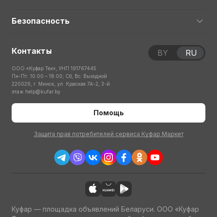
Безопасность
Контакты
BY
RU
ООО «Куфар Тех», УНП 191767445
Пн-Пт: 10:00 – 18:00; Сб, Вс: Выходной
220029, г. Минск, ул. Красная 7А-2, 3-й
этаж
help@kufar.by
Помощь
Защита прав потребителей сервиса Куфар Маркет
Куфар — площадка объявлений Беларуси. ООО «Куфар