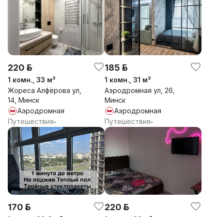
220 р.
185 р.
1 комн., 33 м²
1 комн., 31 м²
Жореса Алфёрова ул,
Аэродромная ул, 26,
14, Минск
Минск
Аэродромная
Аэродромная
Путешествия
Путешествия
•
•
170 р.
220 р.