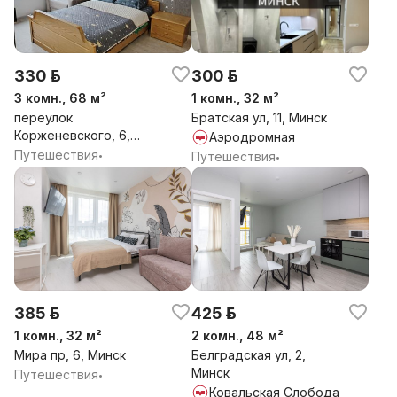
330 р.
300 р.
3 комн., 68 м²
1 комн., 32 м²
переулок
Братская ул, 11, Минск
Корженевского, 6,
Аэродромная
Минск
Путешествия
•
Путешествия
•
385 р.
425 р.
1 комн., 32 м²
2 комн., 48 м²
Мира пр, 6, Минск
Белградская ул, 2,
Минск
Путешествия
•
Ковальская Слобода