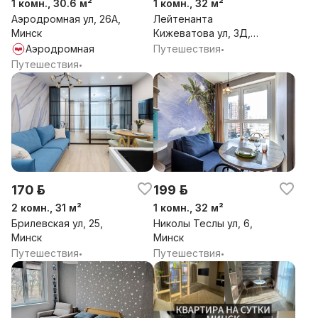
1 комн., 30.6 м²
1 комн., 32 м²
Аэродромная ул, 26А,
Лейтенанта
Минск
Кижеватова ул, 3Д,
Минск
Аэродромная
Путешествия
•
Путешествия
•
170 р.
199 р.
2 комн., 31 м²
1 комн., 32 м²
Брилевская ул, 25,
Николы Теслы ул, 6,
Минск
Минск
Путешествия
Путешествия
•
•