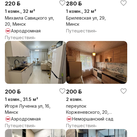
220 р.
280 р.
1 комн., 32 м²
1 комн., 32 м²
Михаила Савицкого ул,
Брилевская ул, 29,
20, Минск
Минск
Аэродромная
Путешествия
•
Путешествия
•
200 р.
200 р.
1 комн., 31.5 м²
2 комн.
Игоря Лученка ул, 16,
переулок
Минск
Корженевского, 20,
Минск
Аэродромная
Неморшанский сад
Путешествия
Путешествия
•
•