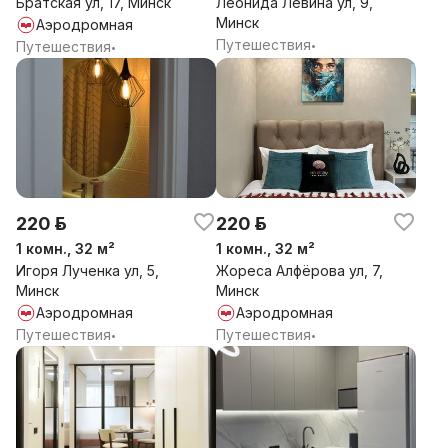
Братская ул, 17, Минск
Леонида Левина ул, 9,
вечеринок! Квартира для комфортного проживания, а
Минск
Аэродромная
не проведения мероприятий!
Путешествия
Путешествия
•
•
220 р.
220 р.
1 комн., 32 м²
1 комн., 32 м²
Игоря Лученка ул, 5,
Жореса Алфёрова ул, 7,
Минск
Минск
Аэродромная
Аэродромная
Путешествия
Путешествия
•
•