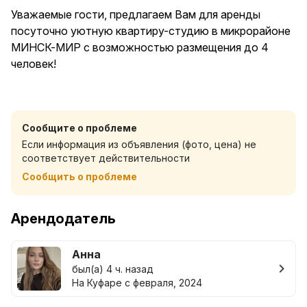
Уважаемые гости, предлагаем Вам для аренды
посуточно уютную квартиру-студию в микрорайоне
МИНСК-МИР с возможностью размещения до 4
человек!
Рядом метро: Институт Культуры, Аэродромная (в
пешей доступности)
Сообщите о проблеме
Если информация из объявления (фото, цена) не
Удобная локация: рядом самый большой в Беларуси
соответствует действительности
ТРЦ Aviamall, ТЦ Outleto. 10 минут до проспекта
Сообщить о проблеме
Независимости и проспекта Дзержинского. 10-15
минут до ЖД и Автовокзала.
Арендодатель
Свежий ремонт в новом доме. Все сделано красиво
и с любовью. Отдельная гардеробная комната.
Анна
Новая комфортная мебель:
был(а) 4 ч. назад
- двухместная кровать (закрывается шторами)
На Куфаре с февраля, 2024
- диван со спальным местом