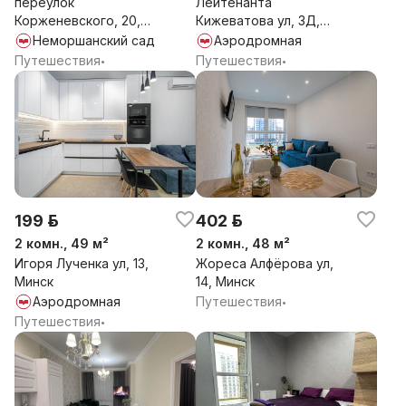
переулок
Лейтенанта
вечеринок! Квартира для комфортного проживания, а
Корженевского, 20,
Кижеватова ул, 3Д,
не проведения мероприятий!
Минск
Минск
Неморшанский сад
Аэродромная
Путешествия
Путешествия
•
•
199 р.
402 р.
2 комн., 49 м²
2 комн., 48 м²
Игоря Лученка ул, 13,
Жореса Алфёрова ул,
Минск
14, Минск
Аэродромная
Путешествия
•
Путешествия
•