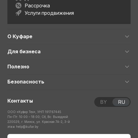
Рассрочка
Услуги продвижения
О Куфаре
Для бизнеса
Полезно
Безопасность
Контакты
BY
RU
ООО «Куфар Тех», УНП 191767445
Пн-Пт: 10:00 – 18:00; Сб, Вс: Выходной
220029, г. Минск, ул. Красная 7А-2, 3-й
этаж
help@kufar.by