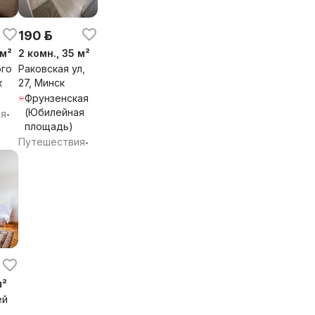
190 р.
 м²
2 комн., 35 м²
го
Раковская ул,
к
27, Минск
а
Фрунзенская
(Юбилейная
ия
•
площадь)
Путешествия
•
м²
ей