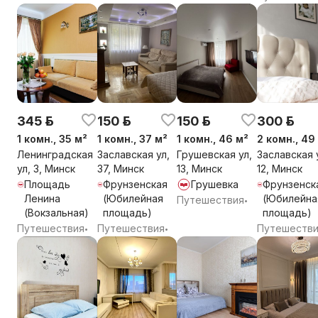
345 р.
150 р.
150 р.
300 р.
1 комн., 35 м²
1 комн., 37 м²
1 комн., 46 м²
2 комн., 49
Ленинградская
Заславская ул,
Грушевская ул,
Заславская 
ул, 3, Минск
37, Минск
13, Минск
12, Минск
Площадь
Фрунзенская
Грушевка
Фрунзенск
Ленина
(Юбилейная
(Юбилейна
Путешествия
•
(Вокзальная)
площадь)
площадь)
Путешествия
Путешествия
Путешеств
•
•