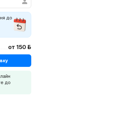
дня до
от 150 р.
вку
нлайн
те до