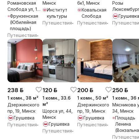
Романовская
Минск
6к1, Минск
Розы
Слобода ул, 10,
Люксембург
Институт
Ковальская
Минск
94, Минск
Фрунзенская
культуры
Слобода
Грушевк
(Юбилейная
Путешествия
Путешествия
Путешеств
•
•
площадь)
Путешествия
•
238 р.
120 р.
200 р.
250 р.
1 комн., 38 м²
1 комн., 33.6
1 комн., 50 м²
1 комн., 36 
м²
Дзержинского
Дзержинского
Мясникова у
пр, 19, Минск
Щорса ул, 44,
пр, 19, Минск
34, Минск
Минск
Грушевка
Грушевка
Площадь
Грушевка
Ленина
Путешествия
Путешествия
•
•
(Вокзальна
Путешествия
•
Путешеств