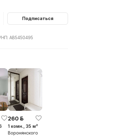
Подписаться
УНП: AB5450495
260 р.
6
1 комн., 35 м²
Воронянского