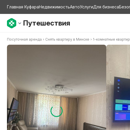
Главная Куфара
Недвижимость
Авто
Услуги
Для бизнеса
Безо
Путешествия
Посуточная аренда
Снять квартиру в Минске
1-комнатные кварти