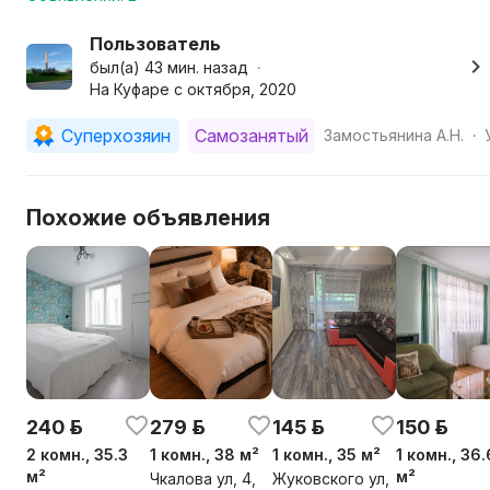
Пользователь
был(а) 43 мин. назад
•
На Куфаре с октября, 2020
Суперхозяин
Самозанятый
Замостьянина А.Н.
•
Похожие объявления
240 р.
279 р.
145 р.
150 р.
2 комн., 35.3
1 комн., 38 м²
1 комн., 35 м²
1 комн., 36.
м²
м²
Чкалова ул, 4,
Жуковского ул,