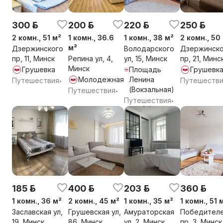
300 р.
200 р.
220 р.
250 р.
2 комн., 51 м²
1 комн., 36.6
1 комн., 38 м²
2 комн., 50
м²
Дзержинского
Володарского
Дзержинско
пр, 11, Минск
Репина ул, 4,
ул, 15, Минск
пр, 21, Минс
Минск
Грушевка
Площадь
Грушевк
Молодежная
Ленина
Путешествия
Путешеств
•
(Вокзальная)
Путешествия
•
Путешествия
•
185 р.
400 р.
203 р.
360 р.
1 комн., 36 м²
2 комн., 45 м²
1 комн., 35 м²
1 комн., 51 
Заславская ул,
Грушевская ул,
Амураторская
Победител
19, Минск
86, Минск
ул, 2, Минск
пр, 3, Минск