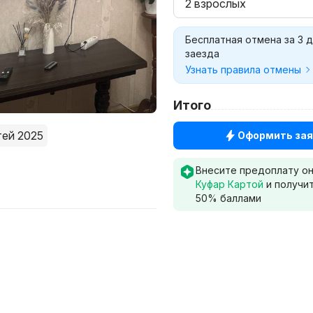
2 взрослых
Бесплатная отмена за 3 
заезда
Узнать правила отмены
Итого
тей 2025
Оформить зая
Внесите предоплату о
Куфар Картой
и получи
50
% баллами