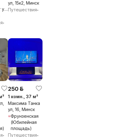
ул, 15к2, Минск
 ул,
Путешествия
•
а
ия
•
250 р.
м²
1 комн., 37 м²
л,
Максима Танка
ул, 16, Минск
Фрунзенская
(Юбилейная
я)
площадь)
ия
Путешествия
•
•