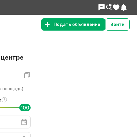
Подать объявление
Войти
 центре
я площадь)
е
100