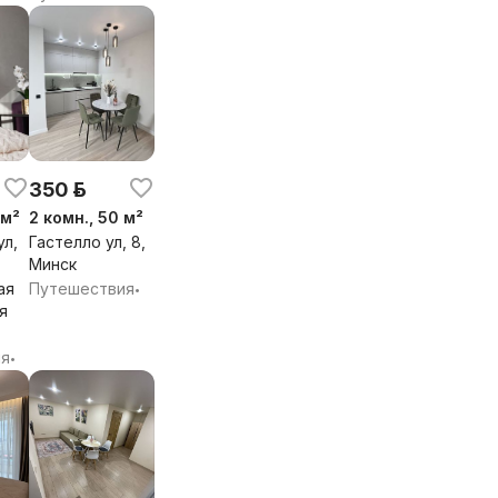
350 р.
 м²
2 комн., 50 м²
ул,
Гастелло ул, 8,
Минск
ая
Путешествия
•
я
ия
•