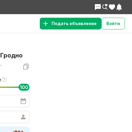
Подать объявление
Войти
 Гродно
,
е
100