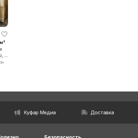
 м²
я
, г.
ия
•
я
Куфар Медиа
Доставка
Полезно
Безопасность