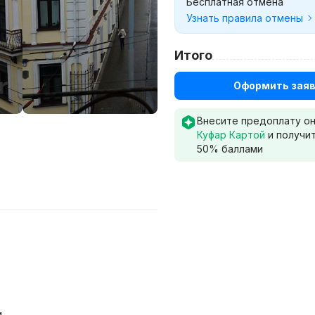
Бесплатная отмена
Узнать правила отмены
Итого
Оформить заяв
Внесите предоплату о
Куфар Картой
и получи
50
% баллами
и