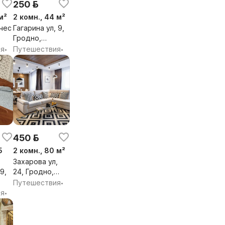
250 р.
м²
2 комн., 44 м²
чес
Гагарина ул, 9,
Гродно,
Гродненская
ия
Путешествия
•
•
я
обл.
450 р.
5
2 комн., 80 м²
Захарова ул,
9,
24, Гродно,
Гродненская
Путешествия
•
я
обл.
ия
•