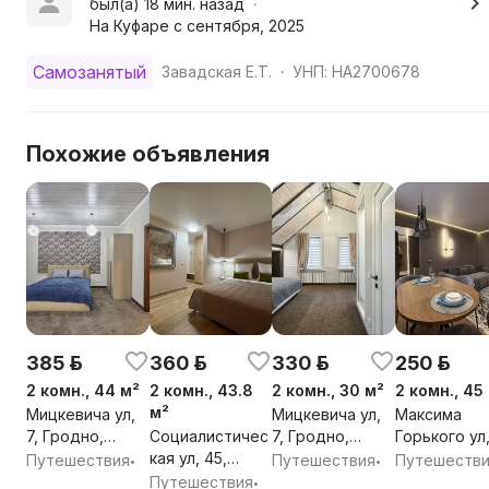
был(а) 18 мин. назад
•
На Куфаре с сентября, 2025
Самозанятый
Завадская Е.Т.
УНП: HA2700678
•
Похожие объявления
385 р.
360 р.
330 р.
250 р.
2 комн., 44 м²
2 комн., 43.8
2 комн., 30 м²
2 комн., 45
м²
Мицкевича ул,
Мицкевича ул,
Максима
7, Гродно,
Социалистичес
7, Гродно,
Горького ул
Гродненская
кая ул, 45,
Гродненская
69, Гродно,
Путешествия
Путешествия
Путешеств
•
•
обл.
Гродно,
обл.
Гродненска
Путешествия
•