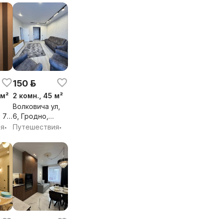
обл.
150 р.
 м²
2 комн., 45 м²
Волковича ул,
 71,
6, Гродно,
Гродненская
ия
Путешествия
•
•
я
обл.