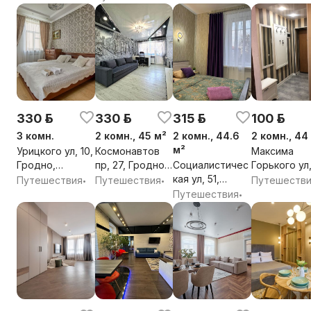
Гродненская
обл.
обл.
330 р.
330 р.
315 р.
100 р.
3 комн.
2 комн., 45 м²
2 комн., 44.6
2 комн., 44
м²
Урицкого ул, 10,
Космонавтов
Максима
Гродно,
пр, 27, Гродно,
Социалистичес
Горького ул,
Гродненская
Гродненская
кая ул, 51,
Гродно,
Путешествия
Путешествия
Путешеств
•
•
обл.
обл.
Гродно,
Гродненска
Путешествия
•
Гродненская
обл.
обл.