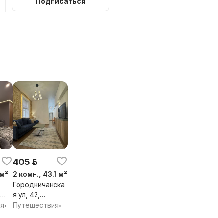
Подписаться
405 р.
 м²
2 комн., 43.1 м²
Городничанска
,
я ул, 42,
Гродно,
ия
Путешествия
•
•
я
Гродненская