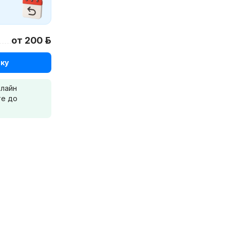
от 200 р.
ку
нлайн
те до