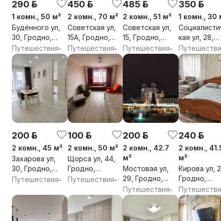
290 р.
450 р.
485 р.
350 р.
1 комн., 50 м²
2 комн., 70 м²
2 комн., 51 м²
1 комн., 30 
Будённого ул,
Советская ул,
Советская ул,
Социалисти
30, Гродно,
15А, Гродно,
15, Гродно,
кая ул, 28,
Гродненская
Гродненская
Гродненская
Гродно,
Путешествия
Путешествия
Путешествия
Путешеств
•
•
•
обл.
обл.
обл.
Гродненска
обл.
200 р.
100 р.
200 р.
240 р.
2 комн., 45 м²
2 комн., 50 м²
2 комн., 42.7
2 комн., 41.
м²
м²
Захарова ул,
Щорса ул, 44,
30, Гродно,
Гродно,
Мостовая ул,
Кирова ул, 2
Гродненская
Гродненская
29, Гродно,
Гродно,
Путешествия
Путешествия
•
•
обл.
обл.
Гродненская
Гродненска
Путешествия
Путешеств
•
обл.
обл.