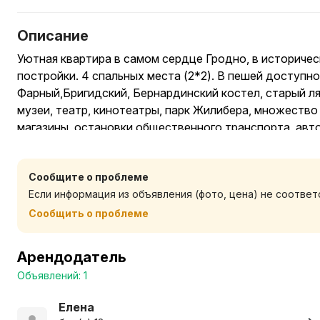
Описание
Уютная квартира в самом сердце Гродно, в историчес
постройки. 4 спальных места (2*2). В пешей доступн
Фарный,Бригидский, Бернардинский костел, старый лям
музеи, театр, кинотеатры, парк Жилибера, множество 
магазины, остановки общественного транспорта, авто
Курение в квартире запрещено.
Сообщите о проблеме
Если информация из объявления (фото, цена) не соотве
Максимальное количество гостей - 4 человека
Сообщить о проблеме
We speak English
Арендодатель
Rozmawiamy po Polsku
Объявлений: 1
Елена