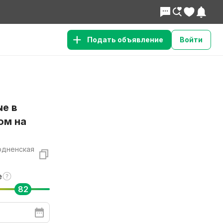
Подать объявление
Войти
е в
ом на
родненская
е
82