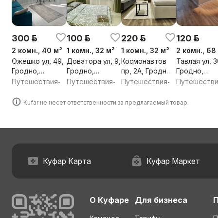
300 р.
100 р.
220 р.
120 р.
2 комн., 40 м²
1 комн., 32 м²
1 комн., 32 м²
2 комн., 68
Ожешко ул, 49,
Доватора ул, 9,
Космонавтов
Тавлая ул, 3
Гродно,
Гродно,
пр, 2А, Гродно,
Гродно,
Гродненская
Гродненская
Гродненская
Гродненска
Путешествия
Путешествия
Путешествия
Путешеств
•
•
•
обл.
обл.
обл.
обл.
Kufar не несет ответственности за предлагаемый товар.
Куфар Карта
Куфар Маркет
О Куфаре
Для бизнеса