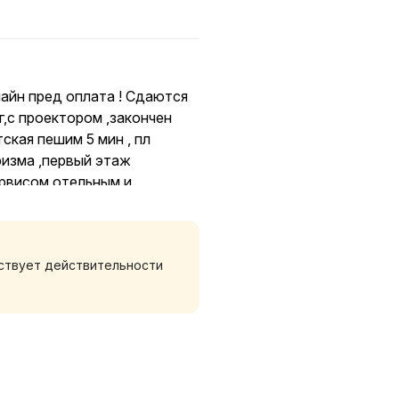
айн пред оплата ! Сдаются
,с проектором ,закончен
тская пешим 5 мин , пл
ризма ,первый этаж
ервисом отельным и
а, в очень живописном
тствует действительности
ический