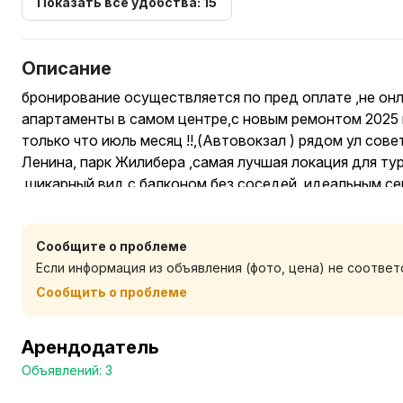
Показать все удобства: 15
Описание
бронирование осуществляется по пред оплате ,не онл
апартаменты в самом центре,с новым ремонтом 2025 г
только что июль месяц !!,(Автовокзал ) рядом ул сове
Ленина, парк Жилибера ,самая лучшая локация для ту
,шикарный вид с балконом без соседей ,идеальным с
чистотой ! дом после кап ремонта, парковочные мест
районе ЦЕНТР.
Сообщите о проблеме
Если информация из объявления (фото, цена) не соотве
Укомплектованная:
-Диван двухспальный супер мягкий на заказ ортопед
Сообщить о проблеме
-проектор ,с интернетом
-Кальян
Арендодатель
-Холодильник Атлант
Объявлений: 3
-капсульная кофемашина Nescafe
-Микроволновая печь Beco -Электрочайник