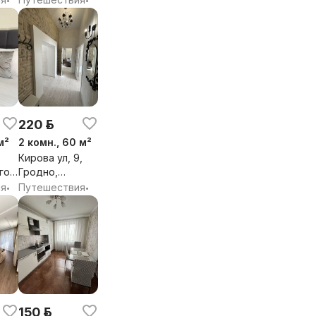
обл.
220 р.
м²
2 комн., 60 м²
Кирова ул, 9,
го
Гродно,
о,
Гродненская
ия
Путешествия
•
•
я
обл.
150 р.