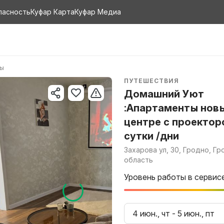
пасность
Куфар Карта
Куфар Медиа
ры
ПУТЕШЕСТВИЯ
Домашний Уют
:Апартаменты новы
центре с проектор
сутки /дни
Захарова ул, 30, Гродно, Г
область
Уровень работы в сервис
4 июн., чт
-
5 июн., пт