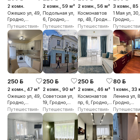
2 комн.
2 комн., 59 м²
2 комн., 56 м²
3 комн., 85
Ожешко ул, 49,
Подольная ул,
Космонавтов
1 Мая ул, 30,
Гродно,
6, Гродно,
пр, 4В, Гродно,
Гродно,
Гродненская
Гродненская
Гродненская
Гродненска
Путешествия
Путешествия
Путешествия
Путешеств
•
•
•
обл.
обл.
обл.
обл.
250 р.
250 р.
250 р.
80 р.
2 комн., 47 м²
2 комн., 90 м²
2 комн., 46 м²
1 комн., 33 
Ожешко ул, 49,
Советская ул,
Космонавтов
Ленина ул, 8
Гродно,
19, Гродно,
пр, 6, Гродно,
Гродно,
Гродненская
Гродненская
Гродненская
Гродненска
Путешествия
Путешествия
Путешествия
Путешеств
•
•
•
обл.
обл.
обл.
обл.