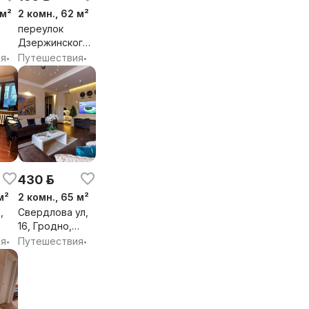
 м²
2 комн., 62 м²
переулок
Дзержинского,
я
10, Гродно,
ия
Путешествия
•
•
Гродненская
обл.
430 р.
м²
2 комн., 65 м²
,
Свердлова ул,
16, Гродно,
я
Гродненская
ия
Путешествия
•
•
обл.