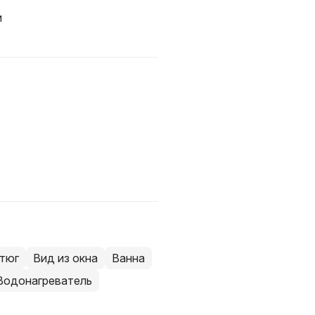
и
тюг
Вид из окна
Ванна
Водонагреватель