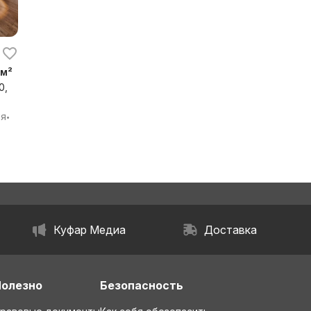
 м²
0,
я
ия
•
Куфар Медиа
Доставка
Полезно
Безопасность