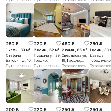
,Самозаселение ! Добро пожаловать!
обл.
обл.
обл.
обл.
250 р.
220 р.
450 р.
250 р.
1 комн., 33 м²
2 комн., 62 м²
2 комн., 65 м²
1 комн., 33 
Стефана
Пушкина ул, 29,
Свердлова ул,
Давыда
Батория ул, 10,
Гродно,
16, Гродно,
Городенско
Гродно,
Гродненская
Гродненская
ул, 2, Гродн
Путешествия
Путешествия
Путешествия
Путешеств
•
•
•
Гродненская
обл.
обл.
Гродненска
обл.
обл.
200 р.
220 р.
250 р.
250 р.