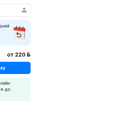
 дней
от 220 р.
ку
нлайн
те до