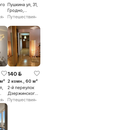
го
Пушкина ул, 31,
Гродно,
Гродненская
ия
Путешествия
•
•
я
обл.
140 р.
 м²
2 комн., 60 м²
л,
2-й переулок
Дзержинского,
я
17, Гродно,
ия
Путешествия
•
•
Гродненская
обл.