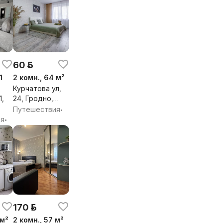
60 р.
1
2 комн., 64 м²
Курчатова ул,
1,
24, Гродно,
Гродненская
Путешествия
•
я
обл.
ия
•
170 р.
 м²
2 комн., 57 м²