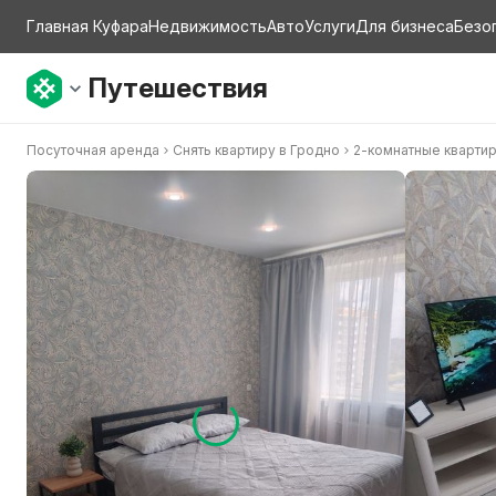
Главная Куфара
Недвижимость
Авто
Услуги
Для бизнеса
Безо
Путешествия
Посуточная аренда
Снять квартиру в Гродно
2-комнатные кварти