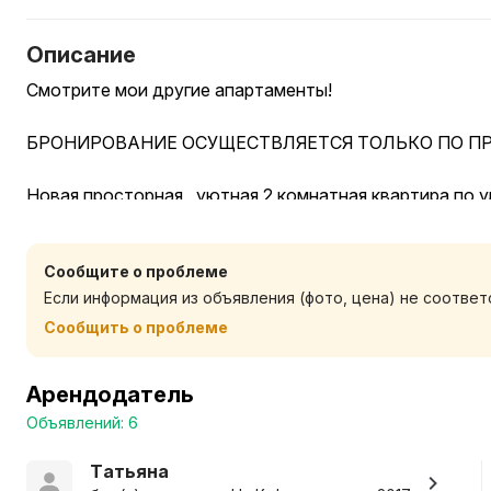
Описание
Смотрите мои другие апартаменты!
БРОНИРОВАНИЕ ОСУЩЕСТВЛЯЕТСЯ ТОЛЬКО ПО ПР
Новая просторная , уютная 2 комнатная квартира по у
НЕДЕЛИ/ МЕСЯЦА
Сообщите о проблеме
В квартире есть вся необходимая МЕБЕЛЬ и ТЕХНИК
Если информация из объявления (фото, цена) не соотве
Двухспальная кровать с ортопедическим матрасом;
Сообщить о проблеме
диван;
стиральная машина;
Арендодатель
СВЧ печь ;
Объявлений: 6
холодильник;
К Вашим услугам безлимитный интернет , Wi-Fi.
Татьяна
душевые принадлежности;