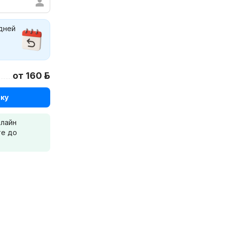
 дней
от 160 р.
ку
нлайн
те до