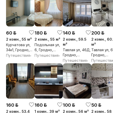
60 р.
180 р.
140 р.
200 р.
2 комн., 55 м²
2 комн., 55 м²
2 комн., 59.5
2 комн., 60.
м²
м²
Курчатова ул,
Подольная ул,
34к1, Гродно,
6, Гродно,
Тавлая ул, 46Д,
Тавлая ул, 6
Гродненская
Гродненская
Гродно,
Гродно,
Путешествия
Путешествия
•
•
обл.
обл.
Гродненская
Гродненска
Путешествия
Путешеств
•
обл.
обл.
160 р.
160 р.
100 р.
50 р.
2 комн., 53.4
1 комн., 39 м²
2 комн., 56 м²
2 комн., 58