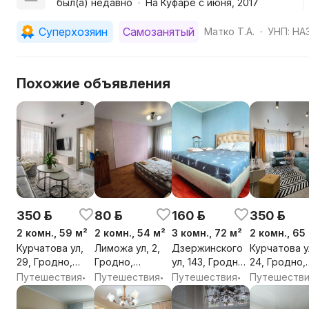
был(а) недавно
На Куфаре с июня, 2017
•
постельное бельё;
полотенце;
Суперхозяин
Самозанятый
Матко Т.А.
УНП: HA
•
утюг;
гладильная доска;
фен;
Похожие объявления
столовые приборы;
электрический чайник;
чай , кофе.
ДЛЯ МЕРОПРИЯТИЙ квартира НЕ СДАЁТСЯ!!
При себе необходимо иметь документы удостоверяю
Лицам моложе 20 лет просьба не беспокоить!
350 р.
80 р.
160 р.
350 р.
2 комн., 59 м²
2 комн., 54 м²
3 комн., 72 м²
2 комн., 65
Курчатова ул,
Лиможа ул, 2,
Дзержинского
Курчатова у
29, Гродно,
Гродно,
ул, 143, Гродно,
24, Гродно,
Гродненская
Гродненская
Гродненская
Гродненска
Путешествия
Путешествия
Путешествия
Путешеств
•
•
•
обл.
обл.
обл.
обл.