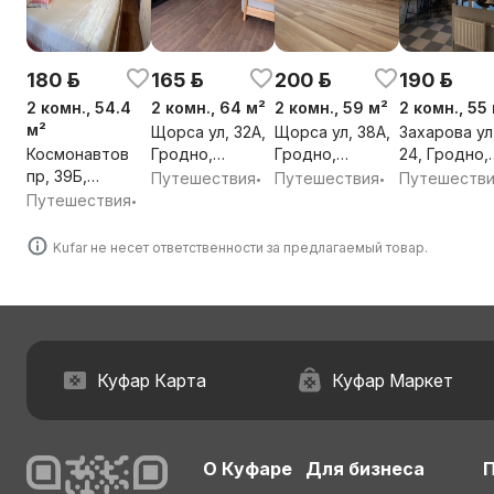
180 р.
165 р.
200 р.
190 р.
2 комн., 54.4
2 комн., 64 м²
2 комн., 59 м²
2 комн., 55
м²
Щорса ул, 32А,
Щорса ул, 38А,
Захарова ул
Космонавтов
Гродно,
Гродно,
24, Гродно,
пр, 39Б,
Гродненская
Гродненская
Гродненска
Путешествия
Путешествия
Путешеств
•
•
Гродно,
обл.
обл.
обл.
Путешествия
•
Гродненская
обл.
Kufar не несет ответственности за предлагаемый товар.
Куфар Карта
Куфар Маркет
О Куфаре
Для бизнеса