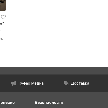
 м²
,
я
ия
•
Куфар Медиа
Доставка
Полезно
Безопасность