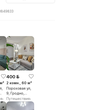
3849833
щие личность (ПАСПОРТ).
400 р.
 м²
2 комн., 60 м²
л,
Пороховая ул,
9, Гродно,
я
Гродненская
ия
Путешествия
•
•
обл.