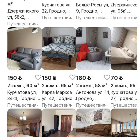
м²
Курчатова ул,
Белые Росы ул,
Дзержинско
Дзержинского
22, Гродно,
9, Гродно,
ул, 95к1,
ул, 58к2,
Гродненская
Гродненская
Гродно,
Путешествия
Путешествия
Путешеств
•
•
Гродно,
обл.
обл.
Гродненска
Путешествия
•
Гродненская
обл.
обл.
150 р.
150 р.
180 р.
70 р.
2 комн., 60 м²
2 комн., 65 м²
2 комн., 58 м²
2 комн., 65
Курчатова ул,
Карла Маркса
Антонова ул, 14,
Курчатова у
34к4, Гродно,
ул, 42, Гродно,
Гродно,
27, Гродно,
Гродненская
Гродненская
Гродненская
Гродненска
Путешествия
Путешествия
Путешествия
Путешеств
•
•
•
обл.
обл.
обл.
обл.