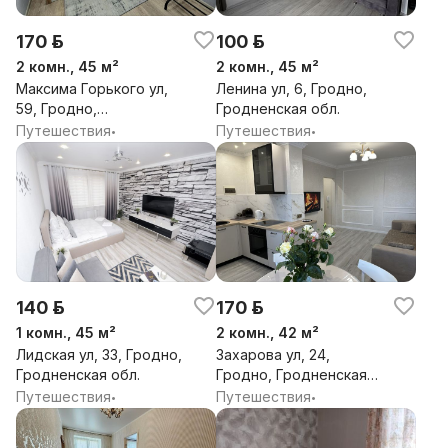
170 р.
100 р.
2 комн., 45 м²
2 комн., 45 м²
Максима Горького ул,
Ленина ул, 6, Гродно,
59, Гродно,
Гродненская обл.
Гродненская обл.
Путешествия
Путешествия
•
•
140 р.
170 р.
1 комн., 45 м²
2 комн., 42 м²
Лидская ул, 33, Гродно,
Захарова ул, 24,
Гродненская обл.
Гродно, Гродненская
обл.
Путешествия
Путешествия
•
•