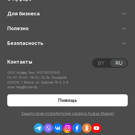
Для бизнеса
Полезно
Безопасность
Контакты
BY
RU
ООО «Куфар Тех», УНП 191767445
Пн-Пт: 10:00 – 18:00; Сб, Вс: Выходной
220029, г. Минск, ул. Красная 7А-2, 3-й
этаж
help@kufar.by
Помощь
Защита прав потребителей сервиса Куфар Маркет