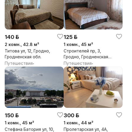
140 р.
125 р.
2 комн., 42.8 м²
1 комн., 45 м²
Титова ул, 12, Гродно,
Строителей пр, 3,
Гродненская обл.
Гродно, Гродненская
обл.
Путешествия
Путешествия
•
•
150 р.
300 р.
1 комн., 45 м²
1 комн., 44 м²
Стефана Батория ул, 10,
Пролетарская ул, 4А,