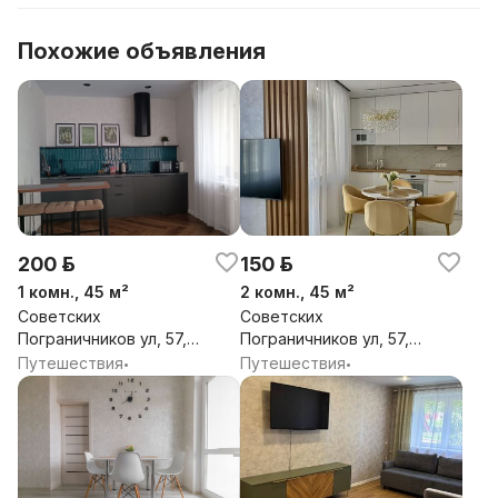
Похожие объявления
200 р.
150 р.
1 комн., 45 м²
2 комн., 45 м²
Советских
Советских
Пограничников ул, 57,
Пограничников ул, 57,
Гродно, Гродненская
Гродно, Гродненская
Путешествия
Путешествия
•
•
обл.
обл.