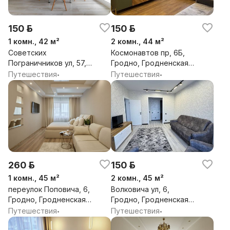
150 р.
150 р.
1 комн., 42 м²
2 комн., 44 м²
Советских
Космонавтов пр, 6Б,
Пограничников ул, 57,
Гродно, Гродненская
Гродно, Гродненская
обл.
Путешествия
Путешествия
•
•
обл.
260 р.
150 р.
1 комн., 45 м²
2 комн., 45 м²
переулок Поповича, 6,
Волковича ул, 6,
Гродно, Гродненская
Гродно, Гродненская
обл.
обл.
Путешествия
Путешествия
•
•