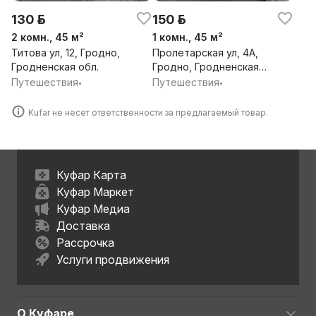
130 р.
150 р.
2 комн., 45 м²
1 комн., 45 м²
Титова ул, 12, Гродно,
Пролетарская ул, 4А,
Гродненская обл.
Гродно, Гродненская
обл.
Путешествия
Путешествия
•
•
Kufar не несет ответственности за предлагаемый товар.
Куфар Карта
Куфар Маркет
Куфар Медиа
Доставка
Рассрочка
Услуги продвижения
О Куфаре