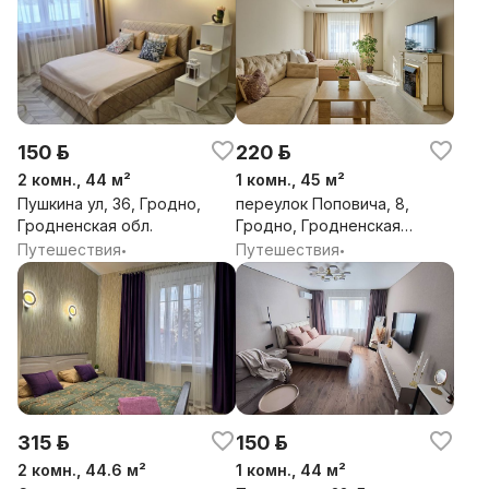
150 р.
220 р.
2 комн., 44 м²
1 комн., 45 м²
Пушкина ул, 36, Гродно,
переулок Поповича, 8,
Гродненская обл.
Гродно, Гродненская
обл.
Путешествия
Путешествия
•
•
315 р.
150 р.
2 комн., 44.6 м²
1 комн., 44 м²