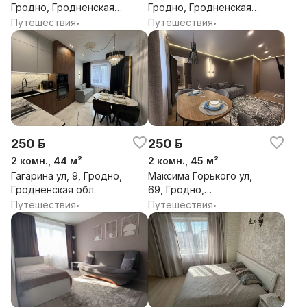
Гродно, Гродненская
Гродно, Гродненская
обл.
обл.
Путешествия
Путешествия
•
•
250 р.
250 р.
2 комн., 44 м²
2 комн., 45 м²
Гагарина ул, 9, Гродно,
Максима Горького ул,
Гродненская обл.
69, Гродно,
Гродненская обл.
Путешествия
Путешествия
•
•